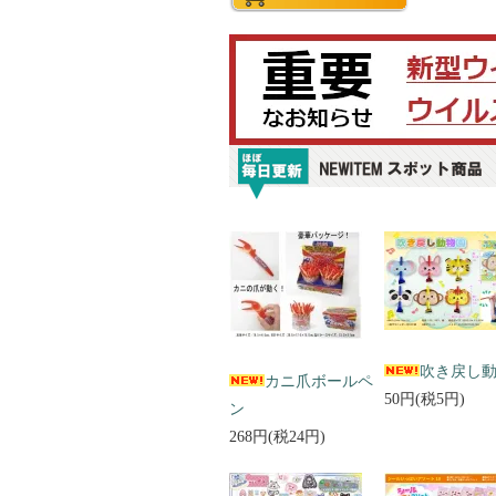
吹き戻し
カニ爪ボールペ
50円(税5円)
ン
268円(税24円)