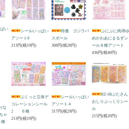
っぱい
シールいっぱい
特価 ゴジラバ
ぷにぷに肉球
アソート8
スボール
めかわあにまるずシ
213円(税19円)
308円(税28円)
ール８種アソート
436円(税40円)
RZ-08ぶたさん
ぷくっと立体デ
シールいっぱい
おしりぷっくりシー
コレーションシール
アソート４
 おな
ル
2 ６種
317円(税29円)
ちゃ
215円(税20円)
213円(税19円)
３種