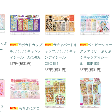
ぷくぷ
アボカドカップ
ガチャバッドキ
ベイビーシャ
ー
ルぷくぷくキャンデ
ャッツぷくぷくキャ
クファミリーぷくぷ
ィシール AVC-832
ンディシール
くキャンディシー
337円(税31円)
GBC-835
ル BSF-836
337円(税31円)
337円(税31円)
キュー
もちぷにデコ