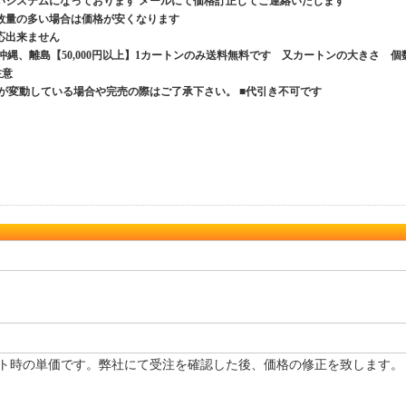
いシステムになっております メールにて価格訂正してご連絡いたします
数量の多い場合は価格が安くなります
応出来ません
、沖縄、離島【50,000円以上】1カートンのみ送料無料です 又カートンの大きさ 個
ご注意
が変動している場合や完売の際はご了承下さい。 ■代引き不可です
ト時の単価です。弊社にて受注を確認した後、価格の修正を致します。