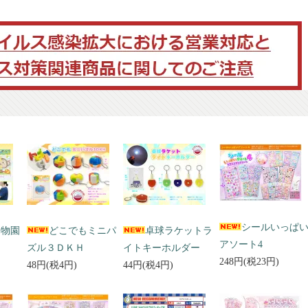
シールいっぱ
動物園
どこでもミニパ
卓球ラケットラ
アソート4
ズル３ＤＫＨ
イトキーホルダー
248円(税23円)
48円(税4円)
44円(税4円)