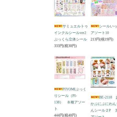
サミュエルトゥ
シールい
インクルシールver2
アソート10
ぷっくら立体シール
213円(税19円)
333円(税30円)
PIYOMIぷっく
りシール（PI-
BE-2118
138） ８種アソー
かぷにぷにわん
ト
んシール２P 
444円(税40円)
アソート