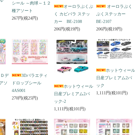
ール
シール ～肉球～１２
オーロラぷくぷ
オーロラぷく
種アソート
く カピバラ ステッ
ぷくステッカー
267円(税24円)
カー BE-2108
BE-2107
206円(税19円)
206円(税19円)
ホットウィー
３Ｄデ
3Dバラエティ
日産プレミアム2パ
アソ
ドロップシール
ック
ホットウィール
4AS001
1,111円(税101円)
日産プレミアム2パ
270円(税25円)
ック-2
1,111円(税101円)