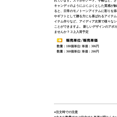
れています。スマホやノート、手帳など、さ
キャンディのようにぷくぷくとした質感が触
ると、日常のモノトーンアイテムに彩りを添
やギフトとして贈る方にも喜ばれるアイテム
イテム作りなど、アイディア次第で様々なシ
ことができますよ。 新しいデザインのアボカ
ませんか？ 2/上入荷予定
数量：180個単位/ 単価：306円
数量：360個単位/ 単価：266円
●注文時での注意