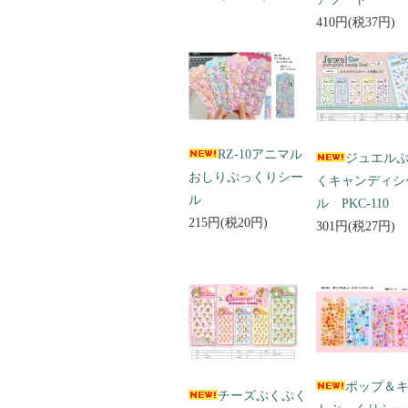
410円(税37円)
RZ-10アニマル
ジュエル
おしりぷっくりシー
くキャンディシ
ル
ル PKC-110
215円(税20円)
301円(税27円)
ポップ＆
チーズぷくぷく