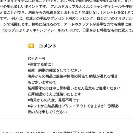
まざまなアイテムに貼ることができ、おしゃれで個性的な演出が楽しめます。また
り心地も楽しいポイントです。 アボカドカップルぷくぷくキャンディシールを使用
えることができ、周囲からの視線を楽しませること間違いなし！オシャレを楽しむ
です。 例えば、友達との手紙やプレゼント用のラッピング、自分だけのオリジナル
ーンで活躍します。気軽に貼れるので、アートやクラフトが苦手な方でも簡単に使
ドカップルぷくぷくキャンディシールAVC-832で、日常を少し特別なものに変えて
代引き不可
■注文する前に！
在庫 納期の確認をしてください
海外からの商品は船便や気候の関係で 納期が遅れる場合
もございますので
納期厳守の方は申し訳御座いません注文をご遠慮ください
在庫確認のうえご連絡いたします
■海外からの入金。発送不可です
■ネットから納品書はプリントアウトできますが 別紙必
要の方は申しでください