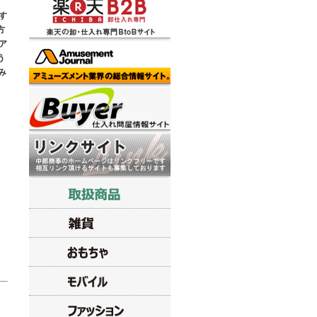
、
す
方
ア
う
み