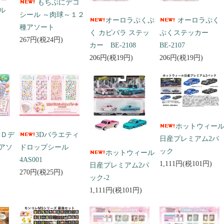
もちぷにデコ
ール
シール ～肉球～１２
オーロラぷくぷ
オーロラぷく
種アソート
く カピバラ ステッ
ぷくステッカー
267円(税24円)
カー BE-2108
BE-2107
206円(税19円)
206円(税19円)
ホットウィー
３Ｄデ
3Dバラエティ
日産プレミアム2パ
アソ
ドロップシール
ック
ホットウィール
4AS001
1,111円(税101円)
日産プレミアム2パ
270円(税25円)
ック-2
1,111円(税101円)