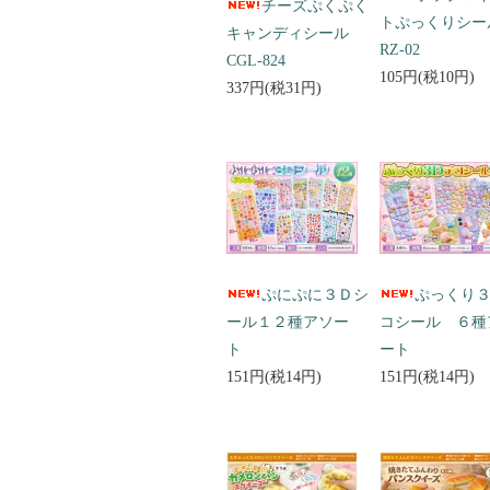
チーズぷくぷく
トぷっくりシ
キャンディシール
RZ-02
CGL-824
105円(税10円)
337円(税31円)
ぷにぷに３Ｄシ
ぷっくり
ール１２種アソー
コシール ６種
ト
ート
151円(税14円)
151円(税14円)