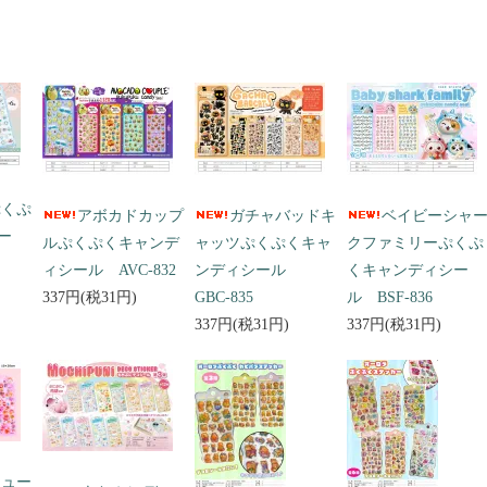
ぷくぷ
アボカドカップ
ガチャバッドキ
ベイビーシャ
ー
ルぷくぷくキャンデ
ャッツぷくぷくキャ
クファミリーぷくぷ
ィシール AVC-832
ンディシール
くキャンディシー
337円(税31円)
GBC-835
ル BSF-836
337円(税31円)
337円(税31円)
キュー