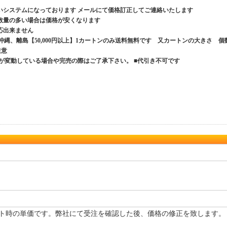
いシステムになっております メールにて価格訂正してご連絡いたします
数量の多い場合は価格が安くなります
応出来ません
、沖縄、離島【50,000円以上】1カートンのみ送料無料です 又カートンの大きさ 個
ご注意
が変動している場合や完売の際はご了承下さい。 ■代引き不可です
ト時の単価です。弊社にて受注を確認した後、価格の修正を致します。