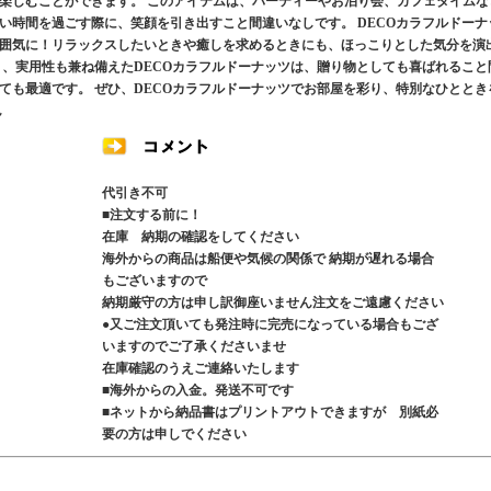
楽しむことができます。 このアイテムは、パーティーやお泊り会、カフェタイムな
い時間を過ごす際に、笑顔を引き出すこと間違いなしです。 DECOカラフルドーナ
囲気に！リラックスしたいときや癒しを求めるときにも、ほっこりとした気分を演
く、実用性も兼ね備えたDECOカラフルドーナッツは、贈り物としても喜ばれること
ても最適です。 ぜひ、DECOカラフルドーナッツでお部屋を彩り、特別なひととき
ん
代引き不可
■注文する前に！
在庫 納期の確認をしてください
海外からの商品は船便や気候の関係で 納期が遅れる場合
もございますので
納期厳守の方は申し訳御座いません注文をご遠慮ください
●又ご注文頂いても発注時に完売になっている場合もござ
いますのでご了承くださいませ
在庫確認のうえご連絡いたします
■海外からの入金。発送不可です
■ネットから納品書はプリントアウトできますが 別紙必
要の方は申しでください