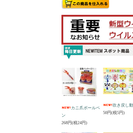
吹き戻し
カニ爪ボールペ
50円(税5円)
ン
268円(税24円)