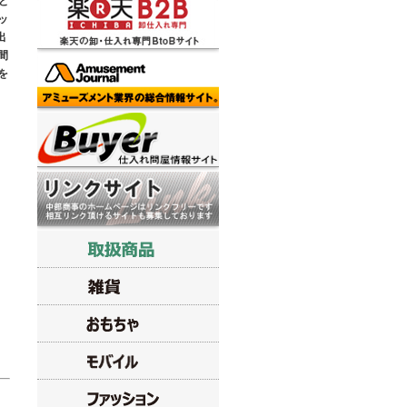
ど
ッ
出
間
を