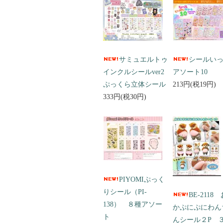
サミュエルトゥ
シールい
インクルシールver2
アソート10
ぷっくら立体シール
213円(税19円)
333円(税30円)
PIYOMIぷっく
りシール（PI-
BE-2118
138） ８種アソー
かぷにぷにわん
ト
んシール２P 