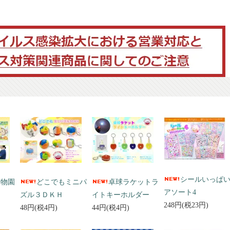
シールいっぱ
動物園
どこでもミニパ
卓球ラケットラ
アソート4
ズル３ＤＫＨ
イトキーホルダー
248円(税23円)
48円(税4円)
44円(税4円)