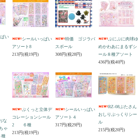
っぱい
シールいっぱい
特価 ゴジラバ
ぷにぷに肉球
アソート8
スボール
めかわあにまるずシ
213円(税19円)
308円(税28円)
ール８種アソート
436円(税40円)
RZ-08ぶたさん
ぷくっと立体デ
シールいっぱい
おしりぷっくりシー
コレーションシール
アソート４
 おな
ル
2 ６種
317円(税29円)
ちゃ
215円(税20円)
213円(税19円)
３種