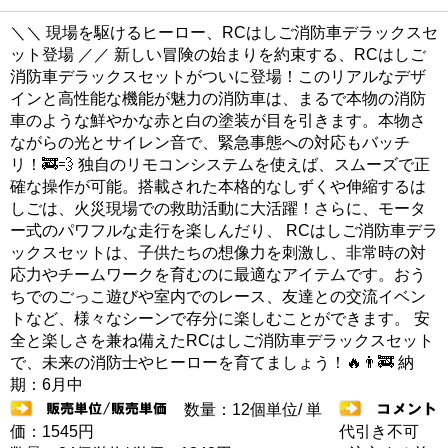
＼＼ 現場を駆けるヒーロー、RCはしご消防車デラックスセ
ット登場 ／／ 新しい冒険の始まりを約束する、RCはしご
消防車デラックスセットがついに登場！このリアルなデザ
インと高性能な機能が魅力の消防車は、まるで本物の消防
車のような鮮やかな赤と白の塗装が目を引きます。本物さ
ながらの光とサイレン音で、緊急事態への対応もバッチ
リ！🚒💨 独自のリモコンシステムを使えば、スムーズで正
確な操作が可能。搭載された本格的なしずくや伸縮するは
しごは、火災現場での救助活動に大活躍！さらに、モータ
ー式のパワフルな走行を楽しんだり、 RCはしご消防車デラ
ックスセットは、子供たちの想像力を刺激し、非常時の対
応力やチームワークを育むのに最適なアイテムです。おう
ちでのごっこ遊びや室内でのレース、友達との交流イベン
トなど、様々なシーンで存分に楽しむことができます。 安
全と楽しさを兼ね備えたRCはしご消防車デラックスセット
で、未来の消防士やヒーローを育てましょう！🔥👨‍🚒 納
期：6月中
数量：12個単位/ 単
価：1545円
代引き不可