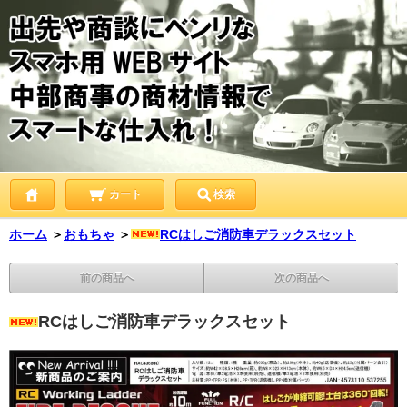
カート
検索
ホーム
＞
おもちゃ
＞
RCはしご消防車デラックスセット
前の商品へ
次の商品へ
RCはしご消防車デラックスセット