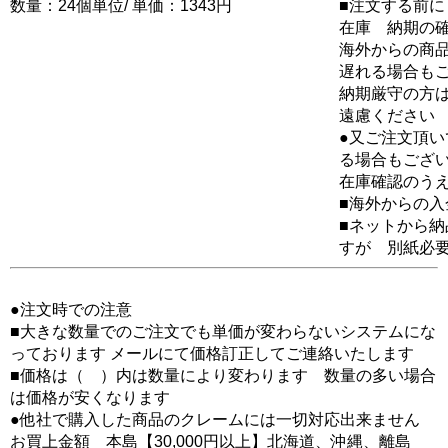
数量：24個単位/ 単価：1343円
■注文する前に
在庫 納期の
海外からの商品
遅れる場合も
納期厳守の方
遠慮ください
●又ご注文頂
る場合もござ
在庫確認のう
■海外からの
■ネットから
すが 別紙必
●注文時での注意
■大きな数量でのご注文でも単価が変わらないシステムにな
っております メールにて価格訂正してご連絡いたします
■価格は（ ）内は数量により変わります 数量の多い場合
は価格が安くなります
●他社で購入した商品のクレームには一切対応出来ません
お買上金額 本島【30,000円以上】北海道、沖縄、離島