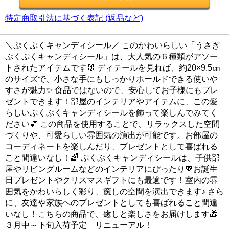
特定商取引法に基づく表記 (返品など)
＼ぷくぷくキャンディシール／ このかわいらしい「うさぎ
ぷくぷくキャンディシール」は、大人気の６種類がアソー
トされたアイテムです🐰 ディテールを見れば、約20×9.5㎝
のサイズで、小さな手にもしっかりホールドできる使いや
すさが魅力✨ 食品ではないので、安心してお子様にもプレ
ゼントできます！部屋のインテリアやアイテムに、この愛
らしいぷくぷくキャンディシールを飾って楽しんでみてく
ださい💕 この商品を使用することで、リラックスした空間
づくりや、可愛らしい雰囲気の演出が可能です。お部屋の
コーディネートを楽しんだり、プレゼントとして喜ばれる
こと間違いなし！🌈 ぷくぷくキャンディシールは、子供部
屋やリビングルームなどのインテリアにぴったり💖お誕生
日プレゼントやクリスマスギフトにも最適です！室内の雰
囲気をかわいらしく彩り、癒しの空間を演出できます♪ さら
に、友達や家族へのプレゼントとしても喜ばれること間違
いなし！こちらの商品で、癒しと楽しさをお届けします🎁
３月中～下旬入荷予定 リニューアル！