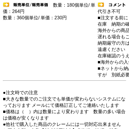
数量：180個単位/ 単
価：264円
代引き不可
数量：360個単位/ 単価：230円
■注文する前に
在庫 納期の
海外からの商品
遅れる場合も
納期厳守の方
遠慮ください
在庫確認のう
■海外からの
■ネットから
すが 別紙必
●注文時での注意
■大きな数量でのご注文でも単価が変わらないシステムにな
っております メールにて価格訂正してご連絡いたします
■価格は（ ）内は数量により変わります 数量の多い場合
は価格が安くなります
●他社で購入した商品のクレームには一切対応出来ません