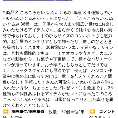
# 商品名 ころころらいふ ぬいぐるみ 36種 ３６種類ものか
わいいぬいぐるみがセットになった、「ころころらいふ ぬ
いぐるみ 36種」は、子供から大人まで幅広い世代にお楽し
みいただけるアイテムです。柔らかくて触り心地の良い素
材で作られており、手のひらサイズのコンパクトさも魅力
的。お部屋のインテリアとして飾ったり、癒しのひととき
を提供してくれます。 36種類のバラエティ豊かなデザイン
は、どれも個性的でキュート！オオカミやうさぎ、カエル
などの動物から、お菓子や宇宙柄まで、様々なバリエーシ
ョンが揃っています。お子様のおもちゃとしてだけでな
く、リラックスタイムにも最適です。例えば、パソコン作
業中に机の上に飾っておけば、癒しを与えてくれること間
違いなし！ 手軽にたくさんの可愛らしいぬいぐるみを手に
入れたい方や、ちょっとしたプレゼントにも最適です。36
種類もの個性あふれるアイテムがセットになったこのころ
ころらいふ ぬいぐるみは、日常にほっこりとした幸せを届
けてくれることでしょう。
数量：72個単位/ 単
価：520円
代引き不可