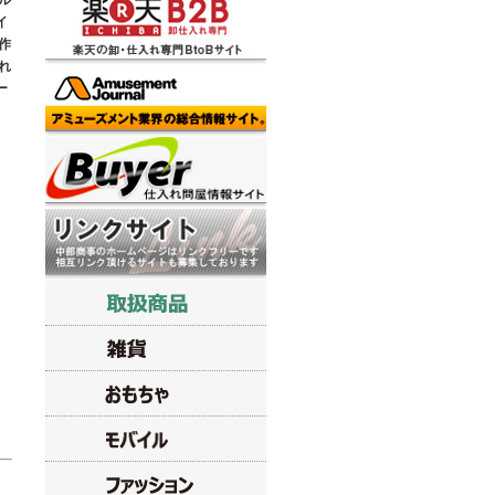
ル
イ
作
れ
ー