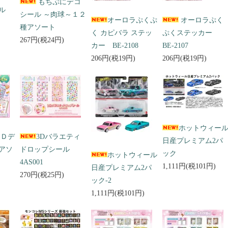
もちぷにデコ
ール
シール ～肉球～１２
オーロラぷくぷ
オーロラぷく
種アソート
く カピバラ ステッ
ぷくステッカー
267円(税24円)
カー BE-2108
BE-2107
206円(税19円)
206円(税19円)
ホットウィー
３Ｄデ
3Dバラエティ
日産プレミアム2パ
アソ
ドロップシール
ック
ホットウィール
4AS001
1,111円(税101円)
日産プレミアム2パ
270円(税25円)
ック-2
1,111円(税101円)