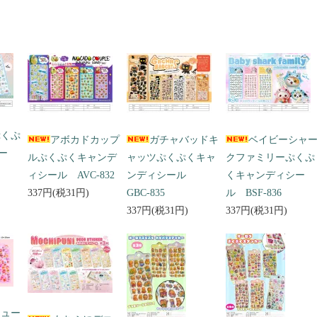
ぷくぷ
アボカドカップ
ガチャバッドキ
ベイビーシャ
ー
ルぷくぷくキャンデ
ャッツぷくぷくキャ
クファミリーぷくぷ
ィシール AVC-832
ンディシール
くキャンディシー
337円(税31円)
GBC-835
ル BSF-836
337円(税31円)
337円(税31円)
キュー