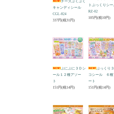
チーズぷくぷく
トぷっくりシ
キャンディシール
RZ-02
CGL-824
105円(税10円)
337円(税31円)
ぷにぷに３Ｄシ
ぷっくり
ール１２種アソー
コシール ６種
ト
ート
151円(税14円)
151円(税14円)