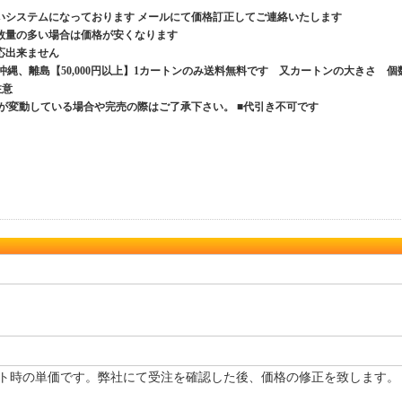
いシステムになっております メールにて価格訂正してご連絡いたします
数量の多い場合は価格が安くなります
応出来ません
、沖縄、離島【50,000円以上】1カートンのみ送料無料です 又カートンの大きさ 個
ご注意
が変動している場合や完売の際はご了承下さい。 ■代引き不可です
ト時の単価です。弊社にて受注を確認した後、価格の修正を致します。