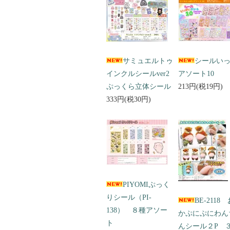
サミュエルトゥ
シールい
インクルシールver2
アソート10
ぷっくら立体シール
213円(税19円)
333円(税30円)
PIYOMIぷっく
りシール（PI-
BE-2118
138） ８種アソー
かぷにぷにわん
ト
んシール２P 