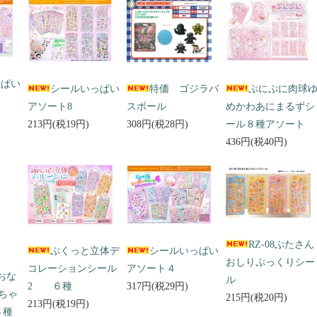
っぱい
シールいっぱい
特価 ゴジラバ
ぷにぷに肉球
アソート8
スボール
めかわあにまるずシ
213円(税19円)
308円(税28円)
ール８種アソート
436円(税40円)
RZ-08ぶたさん
ぷくっと立体デ
シールいっぱい
おしりぷっくりシー
コレーションシール
アソート４
 おな
ル
2 ６種
317円(税29円)
ちゃ
215円(税20円)
213円(税19円)
３種