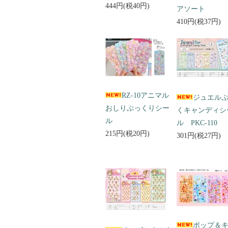
444円(税40円)
アソート
410円(税37円)
RZ-10アニマル
ジュエル
おしりぷっくりシー
くキャンディシ
ル
ル PKC-110
215円(税20円)
301円(税27円)
ポップ＆