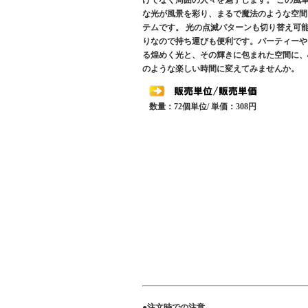
けでなく周囲の人々を魅了します。 この風
な光が風景を彩り、まるで魔法のような空間
テムです。 光の点滅パターンも切り替え可
りなので持ち運びも便利です。パーティーや
る煌めく光と、その輝きに包まれた空間に、
のような楽しい時間に変えてみませんか。
数量：72個単位/ 単価：308円
●注文時での注意