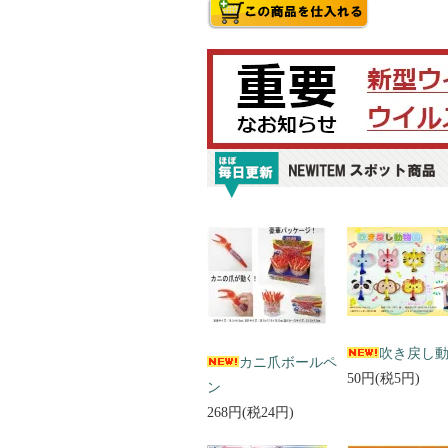
吹き戻し
カニ爪ボールペ
50円(税5円)
ン
268円(税24円)