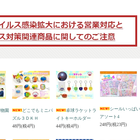
シールいっぱ
動物園
どこでもミニパ
卓球ラケットラ
アソート4
ズル３ＤＫＨ
イトキーホルダー
248円(税23円)
48円(税4円)
44円(税4円)