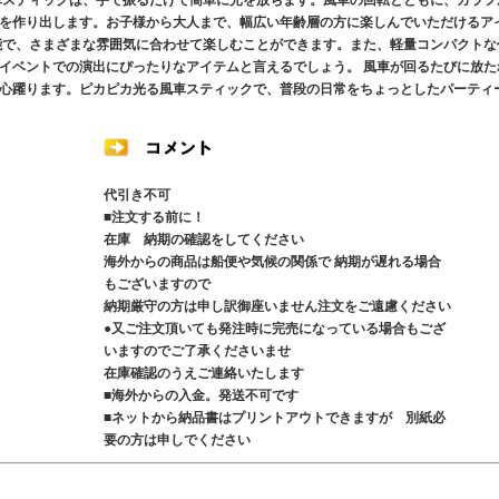
車スティックは、手で振るだけで簡単に光を放ちます。風車の回転とともに、カラフ
を作り出します。お子様から大人まで、幅広い年齢層の方に楽しんでいただけるア
能で、さまざまな雰囲気に合わせて楽しむことができます。また、軽量コンパクトな
イベントでの演出にぴったりなアイテムと言えるでしょう。 風車が回るたびに放た
心躍ります。ピカピカ光る風車スティックで、普段の日常をちょっとしたパーティ
代引き不可
■注文する前に！
在庫 納期の確認をしてください
海外からの商品は船便や気候の関係で 納期が遅れる場合
もございますので
納期厳守の方は申し訳御座いません注文をご遠慮ください
●又ご注文頂いても発注時に完売になっている場合もござ
いますのでご了承くださいませ
在庫確認のうえご連絡いたします
■海外からの入金。発送不可です
■ネットから納品書はプリントアウトできますが 別紙必
要の方は申しでください