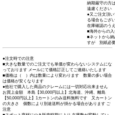
納期厳守の方
遠慮ください
●又ご注文頂
る場合もござ
在庫確認のう
■海外からの
■ネットから
すが 別紙必
●注文時での注意
■大きな数量でのご注文でも単価が変わらないシステムにな
っております メールにて価格訂正してご連絡いたします
■価格は（ ）内は数量により変わります 数量の多い場合
は価格が安くなります
●他社で購入した商品のクレームには一切対応出来ません
お買上金額 本島【30,000円以上】北海道、沖縄、離島
【50,000円以上】1カートンのみ送料無料です 又カートン
の大きさ 個数により別途送料が掛かる場合があります ご
注意
■スポット商材につき販売時期により 在庫数が変動してい