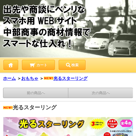
カート
検索
ホーム
＞
おもちゃ
＞
光るスターリング
前の商品へ
次の商品へ
光るスターリング