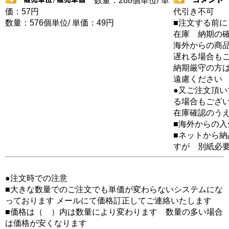
数量：288個単位/ 単
価：57円
代引き不可
数量：576個単位/ 単価：49円
■注文する前に
在庫 納期の
海外からの商品
遅れる場合も
納期厳守の方
遠慮ください
●又ご注文頂
る場合もござ
在庫確認のう
■海外からの
■ネットから
すが 別紙必
●注文時での注意
■大きな数量でのご注文でも単価が変わらないシステムにな
っております メールにて価格訂正してご連絡いたします
■価格は（ ）内は数量により変わります 数量の多い場合
は価格が安くなります