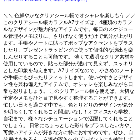
＼＼ 色鮮やかなクリアシール帳でオシャレを楽しもう ／／
このクリアシール帳カラフルA7サイズは、4種類のカラフ
ルなデザインが魅力的なアイテムです。毎日のスケジュー
ル管理やメモ取りに、さりげなく使うだけで気分が上がり
ます。手帳やノートに貼ってポップなアクセントをプラス
したり、プレゼントラッピングに使って個性的な演出を楽
しんだりすることも可能です。 薄くて透明なクリア素材を
使用しているので、貼った部分が透けて見えず、スッキリ
とした印象を与えます。A7サイズなので、小さめのノート
や手帳にもぴったりフィットします。使いやすさとデザイ
ン性を兼ね備えたアイテムで、オシャレを楽しみながら日
常を彩りましょう。 このクリアシール帳を使えば、大切な
予定やメモをひと目で見やすく整理することができます。
忙しい日々を過ごす中でも、色とりどりのデザインが気分
を明るくしてくれること間違いなし！オフィスから学校、
自宅まで、様々なシチュエーションで活躍してくれること
でしょう。 日常にちょっとした彩りをプラスしたい方や、
可愛いアイテムが好きな方に特におすすめです。ぜひ、自
分用はもちろん、友達や家族へのプレゼントにも検討して