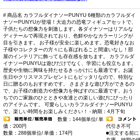
# 商品名 カラフルダイナソーPUNYU 6種類のカラフルダイ
ナソーPUNYUが登場！大迫力の恐竜フィギュアセットで、
子供たちの想像力を刺激します。各ダイナソーはリアルな
ディテールで再現されており、色鮮やかなカラーリングが
目を引きます。 お子様が安全に楽しめます。恐竜好きなお
子様やコレクターの方々にも喜ばれること間違いなし！部
屋のインテリアに飾っても存在感を放ちます。 カラフルダ
イナソーPUNYUは遊びだけでなく、学習にも役立ちます。
歴史や生物に興味を持たせるきっかけにも最適です。お誕
生日やクリスマスプレゼントにもピッタリなので、特別な
日に贈るのもおすすめです。 さまざまな遊び方ができるの
で、お子様の創造力や想像力を伸ばすのに最適です。おう
ちでのご家族のひとときや友達との楽しい遊びにぴったり
のアイテムです。 可愛らしいカラフルダイナソーPUNYU
で、楽しい時間をお楽しみください！ - 納期：4月下旬
数量：144個単位/ 単
価：200円
代引き不可
数量：288個単位/ 単価：174円
■注文する前に
在庫 納期の