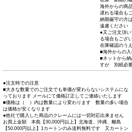
海外からの商品
遅れる場合も
納期厳守の方
遠慮ください
●又ご注文頂
る場合もござ
在庫確認のう
■海外からの
■ネットから
すが 別紙必
●注文時での注意
■大きな数量でのご注文でも単価が変わらないシステムにな
っております メールにて価格訂正してご連絡いたします
■価格は（ ）内は数量により変わります 数量の多い場合
は価格が安くなります
●他社で購入した商品のクレームには一切対応出来ません
お買上金額 本島【30,000円以上】北海道、沖縄、離島
【50,000円以上】1カートンのみ送料無料です 又カートン