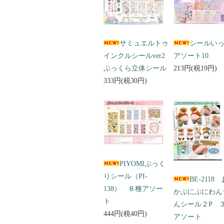
サミュエルトゥ
シールい
インクルシールver2
アソート10
ぷっくら立体シール
213円(税19円)
333円(税30円)
PIYOMIぷっく
りシール（PI-
BE-2118
138） ８種アソー
かぷにぷにわん
ト
んシール２P 
444円(税40円)
アソート