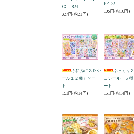
RZ-02
CGL-824
105円(税10円)
337円(税31円)
ぷにぷに３Ｄシ
ぷっくり
ール１２種アソー
コシール ６種
ト
ート
151円(税14円)
151円(税14円)