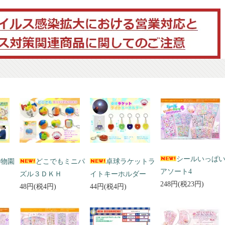
シールいっぱ
動物園
どこでもミニパ
卓球ラケットラ
アソート4
ズル３ＤＫＨ
イトキーホルダー
248円(税23円)
48円(税4円)
44円(税4円)