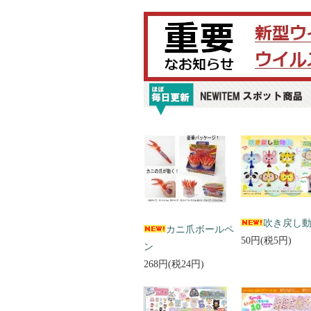
吹き戻し
カニ爪ボールペ
50円(税5円)
ン
268円(税24円)