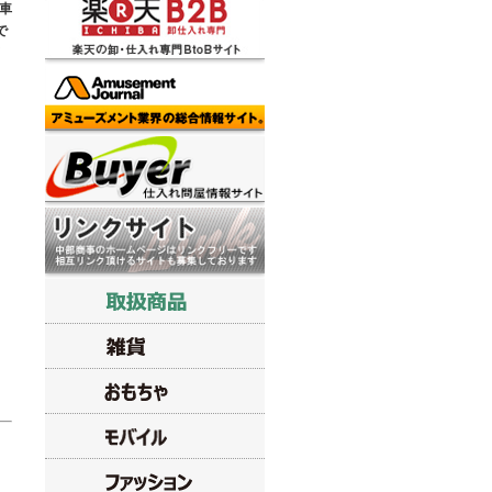
車
で
ド