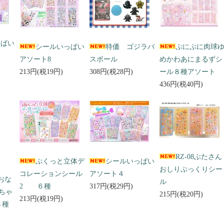
っぱい
シールいっぱい
特価 ゴジラバ
ぷにぷに肉球
アソート8
スボール
めかわあにまるずシ
213円(税19円)
308円(税28円)
ール８種アソート
436円(税40円)
RZ-08ぶたさん
ぷくっと立体デ
シールいっぱい
おしりぷっくりシー
コレーションシール
アソート４
 おな
ル
2 ６種
317円(税29円)
ちゃ
215円(税20円)
213円(税19円)
３種