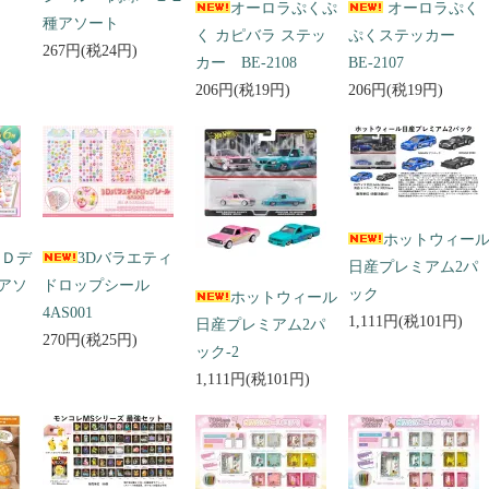
オーロラぷくぷ
オーロラぷく
種アソート
く カピバラ ステッ
ぷくステッカー
267円(税24円)
カー BE-2108
BE-2107
206円(税19円)
206円(税19円)
ホットウィー
３Ｄデ
3Dバラエティ
日産プレミアム2パ
アソ
ドロップシール
ック
ホットウィール
4AS001
1,111円(税101円)
日産プレミアム2パ
270円(税25円)
ック-2
1,111円(税101円)