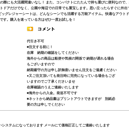
ーの際にも大活躍間違いなし！ また、コンパクトにたたんで持ち運びに便利なので、
トドアだけでなく、公園や海辺での日常でも重宝します。思い立ったらすぐに外出
 ビッグレジャーシートは、どんなシーンでも活躍する万能アイテム。快適なアウト
です。購入を迷っている方はぜひ一度お試しを！
代引き不可
■注文する前に！
在庫 納期の確認をしてください
海外からの商品は船便や気候の関係で 納期が遅れる場合
もございますので
納期厳守の方は申し訳御座いません注文をご遠慮ください
●又ご注文頂いても発注時に完売になっている場合もござ
いますのでご了承くださいませ
在庫確認のうえご連絡いたします
■海外からの入金。発送不可です
■ネットから納品書はプリントアウトできますが 別紙必
要の方は申しでください
いシステムになっております メールにて価格訂正してご連絡いたします