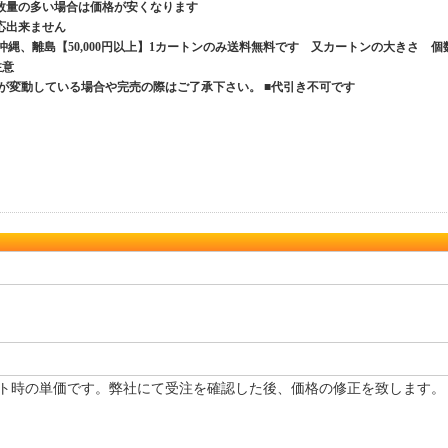
数量の多い場合は価格が安くなります
応出来ません
、沖縄、離島【50,000円以上】1カートンのみ送料無料です 又カートンの大きさ 個
ご注意
が変動している場合や完売の際はご了承下さい。 ■代引き不可です
ト時の単価です。弊社にて受注を確認した後、価格の修正を致します。