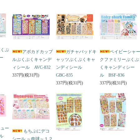
ぷくぷ
アボカドカップ
ガチャバッドキ
ベイビーシャ
ー
ルぷくぷくキャンデ
ャッツぷくぷくキャ
クファミリーぷくぷ
ィシール AVC-832
ンディシール
くキャンディシー
337円(税31円)
GBC-835
ル BSF-836
337円(税31円)
337円(税31円)
キュー
もちぷにデコ
ール
シール ～肉球～１２