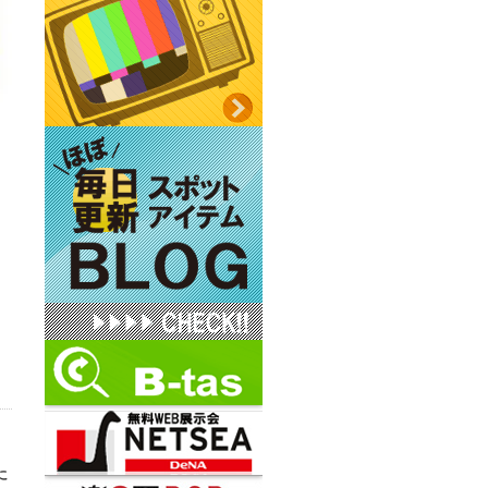
よ
、
に