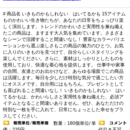
# 商品名 いきものかもしれない はいてるかも 15アイテム
ものかわいい生き物たちが、あなたの日常をちょっぴり楽
しく演出します。トレンドのかわいさと実用性を兼ね備え
たこの商品は、ますます大人気を集めています。さまざま
なシーンで活躍すること間違いなし！ 豊富なカラーバリエ
ーションから選ぶ楽しさもこの商品の魅力のひとつ。お気
に入りのいきものを見つけて、自分らしいスタイリングを
楽しんでください。さらに、素材はしっかりとしたものを
使用しており、快適な着心地を提供します。 仕事中や家事
の合間、友達とのお出かけなど、あらゆる場面でこの商品
は活躍します。毎日を少しだけ特別な気分で過ごしたい方
にオススメです。自分用にはもちろん、プレゼントとして
も喜ばれること間違いなし！ いきものかもしれない はい
てるかもは、かわいらしさと実用性を兼ね備えた、必須ア
イテムとなること間違いありません。ぜひ、あなただけの
特別な一枚を手に入れて、日常にちょっとした幸せをプラ
スしてください。
数量：180個単位/ 単
価：225円
代引き不可