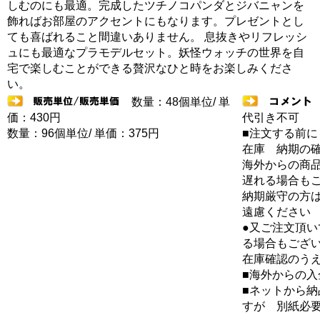
しむのにも最適。完成したツチノコパンダとジバニャンを
飾ればお部屋のアクセントにもなります。プレゼントとし
ても喜ばれること間違いありません。 息抜きやリフレッシ
ュにも最適なプラモデルセット。妖怪ウォッチの世界を自
宅で楽しむことができる贅沢なひと時をお楽しみくださ
い。
数量：48個単位/ 単
価：430円
代引き不可
数量：96個単位/ 単価：375円
■注文する前に
在庫 納期の
海外からの商品
遅れる場合も
納期厳守の方
遠慮ください
●又ご注文頂
る場合もござ
在庫確認のう
■海外からの
■ネットから
すが 別紙必