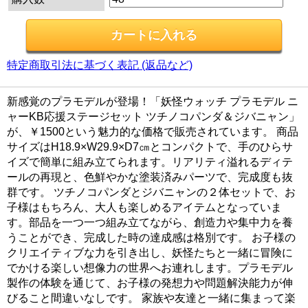
特定商取引法に基づく表記 (返品など)
新感覚のプラモデルが登場！「妖怪ウォッチ プラモデル ニ
ャーKB応援ステージセット ツチノコパンダ＆ジバニャン」
が、￥1500という魅力的な価格で販売されています。 商品
サイズはH18.9×W29.9×D7㎝とコンパクトで、手のひらサ
イズで簡単に組み立てられます。リアリティ溢れるディテ
ールの再現と、色鮮やかな塗装済みパーツで、完成度も抜
群です。 ツチノコパンダとジバニャンの２体セットで、お
子様はもちろん、大人も楽しめるアイテムとなっていま
す。部品を一つ一つ組み立てながら、創造力や集中力を養
うことができ、完成した時の達成感は格別です。 お子様の
クリエイティブな力を引き出し、妖怪たちと一緒に冒険に
でかける楽しい想像力の世界へお連れします。プラモデル
製作の体験を通じて、お子様の発想力や問題解決能力が伸
びること間違いなしです。 家族や友達と一緒に集まって楽