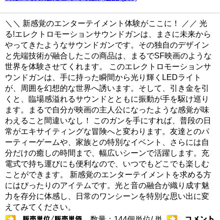
＼＼ 新感覚のエンターテイメント体験がここに！ ／／ 光
る!エレクトロモーションサウンドガンは、まさに未来から
やってきたようなサウンドガンです。その独自のデザイン
と先端技術が融合したこの商品は、まるでSF映画のような
世界を体験させてくれます。 このエレクトロモーションサ
ウンドガンは、手に持った瞬間から光り輝くLEDライト
が、周囲を幻想的な世界へ誘います。そして、引き金を引
くと、臨場感溢れるサウンドとともに振動が手を駆け巡り
ます。まるで自分が映画の主人公になったような感覚が味
わえること間違いなし！ このガンを手にすれば、普段の日
常がエキサイティングな冒険へと変わります。友達とのパ
ーティーゲームや、家族との特別なイベント、さらには自
分だけの癒しの時間まで、幅広いシーンで活躍します。充
電式で持ち運びにも便利なので、いつでもどこでも楽しむ
ことができます。 新感覚のエンターテイメントを求める方
にはぴったりのアイテムです。光と音の融合が織り成す魅
力を存分に体感し、日常のワンシーンを特別な思い出に変
えてみてください。
数量：144個単位/ 単