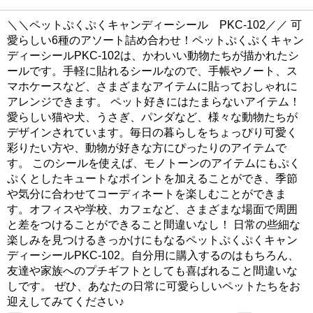
＼＼ペットぷくぷくキャンディーシール PKC-102／／ 可
愛らしい6種のアソート詰め合わせ！ペットぷくぷくキャン
ディーシールPKC-102は、かわいい動物たちが描かれたシ
ールです。手軽に貼れるシールなので、手帳やノート、ス
マホケースなど、さまざまなアイテムに貼っておしゃれに
アレンジできます。 ペット好きにはたまらないアイテム！
愛らしい猫や犬、うさぎ、パンダなど、様々な動物たちが
デザインされています。毎日の暮らしをちょっぴり可愛く
彩りたい方や、動物が好きな方にぴったりのアイテムで
す。 このシールを使えば、モノトーンのアイテムにもぷく
ぷくとしたキュートなポイントを加えることができ、季節
や気分に合わせてコーディネートを楽しむことができま
す。オフィスや学校、カフェなど、さまざまな場面で周囲
と差をつけることができること間違いなし！ 日常の些細な
楽しみを見つけるきっかけにもなるペットぷくぷくキャン
ディーシールPKC-102。自分用に購入するのはもちろん、
友達や家族へのプチギフトとしても喜ばれること間違いな
しです。 ぜひ、あなたの日常に可愛らしいペットたちをお
迎えしてみてください♪