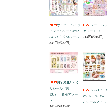
サミュエルトゥ
シールい
インクルシールver2
アソート10
ぷっくら立体シール
213円(税19円)
333円(税30円)
PIYOMIぷっく
りシール（PI-
BE-2118
138） ８種アソー
かぷにぷにわん
ト
んシール２P 
444円(税40円)