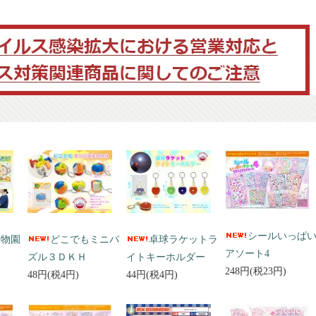
シールいっぱ
動物園
どこでもミニパ
卓球ラケットラ
アソート4
ズル３ＤＫＨ
イトキーホルダー
248円(税23円)
48円(税4円)
44円(税4円)