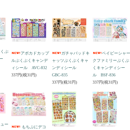
ぷくぷ
アボカドカップ
ガチャバッドキ
ベイビーシャ
ー
ルぷくぷくキャンデ
ャッツぷくぷくキャ
クファミリーぷくぷ
ィシール AVC-832
ンディシール
くキャンディシー
337円(税31円)
GBC-835
ル BSF-836
337円(税31円)
337円(税31円)
キュー
もちぷにデコ