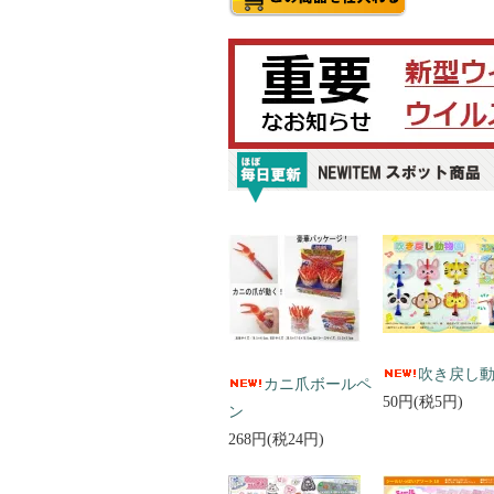
吹き戻し
カニ爪ボールペ
50円(税5円)
ン
268円(税24円)