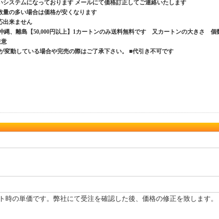
いシステムになっております メールにて価格訂正してご連絡いたします
数量の多い場合は価格が安くなります
応出来ません
、沖縄、離島【50,000円以上】1カートンのみ送料無料です 又カートンの大きさ 個
ご注意
が変動している場合や完売の際はご了承下さい。 ■代引き不可です
ト時の単価です。弊社にて受注を確認した後、価格の修正を致します。