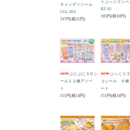
トぷっくりシ
キャンディシール
RZ-02
CGL-824
105円(税10円)
337円(税31円)
ぷにぷに３Ｄシ
ぷっくり
ール１２種アソー
コシール ６種
ト
ート
151円(税14円)
151円(税14円)