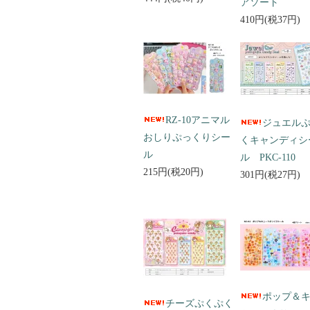
アソート
410円(税37円)
RZ-10アニマル
ジュエル
おしりぷっくりシー
くキャンディシ
ル
ル PKC-110
215円(税20円)
301円(税27円)
ポップ＆
チーズぷくぷく