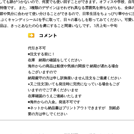
直しても跡がつかないので、何度でも使い回すことができます。オフィスや学校、自
特徴です。 また、3種類のデザインはそれぞれ異なる雰囲気を持ちながらも、全体
節や気分に合わせて使い分けることができるので、日常生活をちょっぴり華やかに
くぷくキャンディシール2を手に取って、日々の暮らしを彩ってみてください。可愛
品は、きっとあなたの心を虜にすること間違いなしです。 5月上旬～中旬
代引き不可
■注文する前に！
在庫 納期の確認をしてください
海外からの商品は船便や気候の関係で 納期が遅れる場合
もございますので
納期厳守の方は申し訳御座いません注文をご遠慮ください
●又ご注文頂いても発注時に完売になっている場合もござ
いますのでご了承くださいませ
在庫確認のうえご連絡いたします
■海外からの入金。発送不可です
■ネットから納品書はプリントアウトできますが 別紙必
要の方は申しでください