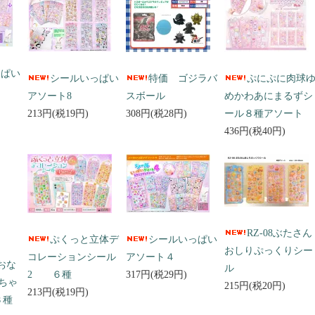
っぱい
シールいっぱい
特価 ゴジラバ
ぷにぷに肉球
アソート8
スボール
めかわあにまるずシ
213円(税19円)
308円(税28円)
ール８種アソート
436円(税40円)
RZ-08ぶたさん
ぷくっと立体デ
シールいっぱい
おしりぷっくりシー
コレーションシール
アソート４
 おな
ル
2 ６種
317円(税29円)
ちゃ
215円(税20円)
213円(税19円)
３種