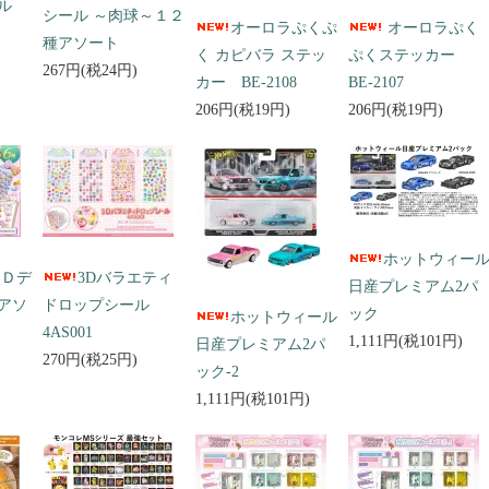
ール
シール ～肉球～１２
オーロラぷくぷ
オーロラぷく
種アソート
く カピバラ ステッ
ぷくステッカー
267円(税24円)
カー BE-2108
BE-2107
206円(税19円)
206円(税19円)
ホットウィー
３Ｄデ
3Dバラエティ
日産プレミアム2パ
アソ
ドロップシール
ック
ホットウィール
4AS001
1,111円(税101円)
日産プレミアム2パ
270円(税25円)
ック-2
1,111円(税101円)