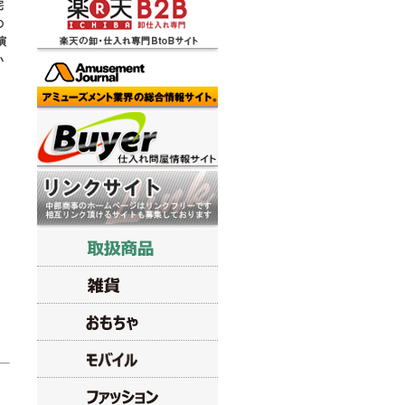
宅
の
演
い