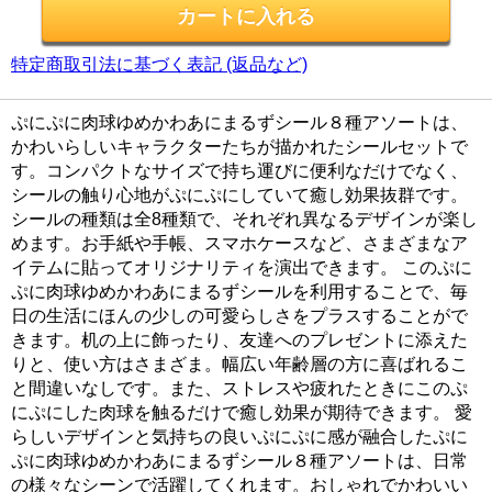
特定商取引法に基づく表記 (返品など)
ぷにぷに肉球ゆめかわあにまるずシール８種アソートは、
かわいらしいキャラクターたちが描かれたシールセットで
す。コンパクトなサイズで持ち運びに便利なだけでなく、
シールの触り心地がぷにぷにしていて癒し効果抜群です。
シールの種類は全8種類で、それぞれ異なるデザインが楽し
めます。お手紙や手帳、スマホケースなど、さまざまなア
イテムに貼ってオリジナリティを演出できます。 このぷに
ぷに肉球ゆめかわあにまるずシールを利用することで、毎
日の生活にほんの少しの可愛らしさをプラスすることがで
きます。机の上に飾ったり、友達へのプレゼントに添えた
りと、使い方はさまざま。幅広い年齢層の方に喜ばれるこ
と間違いなしです。また、ストレスや疲れたときにこのぷ
にぷにした肉球を触るだけで癒し効果が期待できます。 愛
らしいデザインと気持ちの良いぷにぷに感が融合したぷに
ぷに肉球ゆめかわあにまるずシール８種アソートは、日常
の様々なシーンで活躍してくれます。おしゃれでかわいい