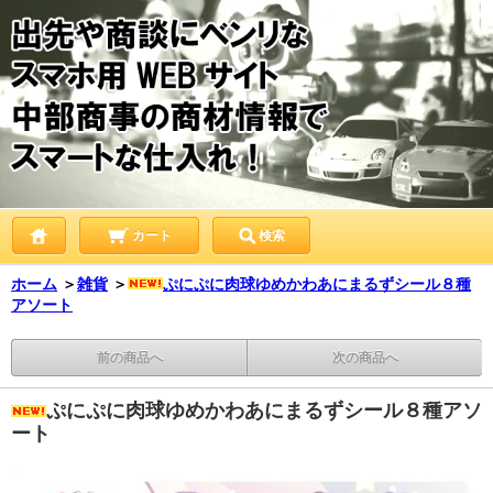
カート
検索
ホーム
＞
雑貨
＞
ぷにぷに肉球ゆめかわあにまるずシール８種
アソート
前の商品へ
次の商品へ
ぷにぷに肉球ゆめかわあにまるずシール８種アソ
ート