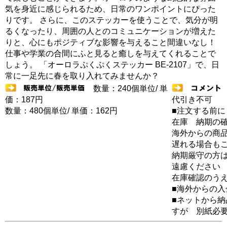
気を身近に感じられるため、日常のワンポイントにぴった
りです。 さらに、このステッカーを使うことで、気分が明
るくなったり、周囲の人とのコミュニケーションが増えた
りと、心にもポジティブな影響を与えること間違いなし！
仕事や学業の合間にふと見ると癒しを与えてくれることで
しょう。 「オーロラぷくぷくステッカー BE-2107」で、日
常に一足先に春を取り入れてみませんか？
数量：240個単位/ 単
価：187円
代引き不可
数量：480個単位/ 単価：162円
■注文する前に
在庫 納期の
海外からの商品
遅れる場合も
納期厳守の方
遠慮ください
在庫確認のう
■海外からの
■ネットから
すが 別紙必