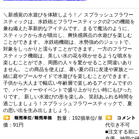
＼新感覚の水遊びを体験しよう！／ スプラッシュフラワー
スティックは、水鉄砲とフラワースティックの2つの機能を
兼ね備えた革新的なアイテムです。まるで魔法のように、
スティックから水が噴出し、爽快感満点の水遊びを楽しむ
ことができます。 水鉄砲機能は、水勢強めのジェットで、
対象をしっかりと濡らすことができます。一方のフラワー
スティック機能は、美しい水の花を咲かせるような噴水を
楽しむことができ、周囲の人々を驚かせること間違いあり
ません。 この商品を使えば、暑い夏の日に友達や家族と一
緒に庭やプールサイドで水遊びを楽しむことができます。
子供から大人まで幅広い年齢層で楽しめるアイテムですの
で、パーティーやイベントで盛り上がりたい時にもぴった
りです。 新しい水遊びの形を楽しみ、笑顔あふれる時間を
過ごしましょう！スプラッシュフラワースティックで、夏
の思い出を生み出しましょう。
数量：192個単位/ 単
価：91円
代引き不可
■注文する前に
在庫 納期の