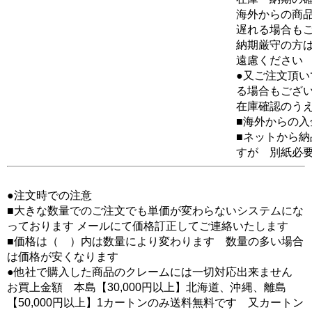
海外からの商品
遅れる場合も
納期厳守の方
遠慮ください
●又ご注文頂
る場合もござ
在庫確認のう
■海外からの
■ネットから
すが 別紙必
●注文時での注意
■大きな数量でのご注文でも単価が変わらないシステムにな
っております メールにて価格訂正してご連絡いたします
■価格は（ ）内は数量により変わります 数量の多い場合
は価格が安くなります
●他社で購入した商品のクレームには一切対応出来ません
お買上金額 本島【30,000円以上】北海道、沖縄、離島
【50,000円以上】1カートンのみ送料無料です 又カートン