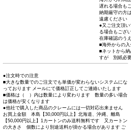
遅れる場合も
納期厳守の方
遠慮ください
●又ご注文頂
る場合もござ
在庫確認のう
■海外からの
■ネットから
すが 別紙必
●注文時での注意
■大きな数量でのご注文でも単価が変わらないシステムにな
っております メールにて価格訂正してご連絡いたします
■価格は（ ）内は数量により変わります 数量の多い場合
は価格が安くなります
●他社で購入した商品のクレームには一切対応出来ません
お買上金額 本島【30,000円以上】北海道、沖縄、離島
【50,000円以上】1カートンのみ送料無料です 又カートン
の大きさ 個数により別途送料が掛かる場合があります ご