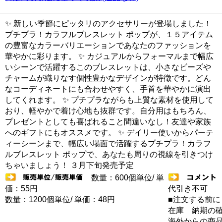
✨ 新しい季節にピッタリのアクセサリーが登場しました！
プチプラ！カラフルブレスレット ポップが、１５アイテム
の豊富なカラーバリエーションであなたのファッションを
華やかに彩ります。 ✨ カジュアルからフォーマルまで幅広
いシーンで活躍するこのブレスレットは、小さなビーズや
チャームが織りなす個性豊かなデザインが特徴です。どん
なコーディネートにも合わせやすく、手首を華やかに演出
してくれます。 ✨ プチプラながらも上質な素材を使用して
おり、軽やかで着け心地も抜群です。自分用はもちろん、
プレゼントとしても喜ばれること間違いなし！友達や家族
へのギフトにもオススメです。 ✨ デイリー使いからパーテ
ィーシーンまで、幅広い場面で活躍するプチプラ！カラフ
ルブレスレット ポップで、あなたも周りの視線を引きつけ
ちゃいましょう！ ３月下旬発売予定
数量：600個単位/ 単
価：55円
代引き不可
数量：1200個単位/ 単価：48円
■注文する前に
在庫 納期の
海外からの商品