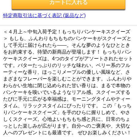
特定商取引法に基づく表記 (返品など)
＜４月上～中旬入荷予定！もっちりパンケーキスクイーズ
＞ もしも、ふんわりもちもちのパンケーキがスクイーズと
して手元に届けられたら――。そんな夢のようなひととき
をお約束する、待望の新商品が登場します！ もっちりパン
ケーキスクイーズは、4つのタイプがアソートされたセット
です。バターたっぷりのリッチな味わい、ベリー系のフル
ーティーな香り、ほっこりメープルの優しい風味など、さ
まざまなフレーバーを楽しむことができます。 ふんわりや
わらかい生地に閉じ込められた甘い香りは、まるで本物の
パンケーキを嗅いでいるようなリアル感。スクイーズする
たびに手元に広がる幸福感は、モーニングタイムやティー
タイム、リラックスタイムにぴったりです。 この「もっち
りパンケーキスクイーズ」を手のひらに握りしめて、やさ
しくスクィーズ。心地よいもちもち感と共に、日常のちょ
っとした楽しみが広がります。自分へのご褒美や、大切な
人へのプレゼントにも最適です。 ぜひお楽しみください！