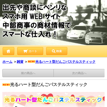
カート
検索
ホーム
＞
雑貨
＞
光るハート型だんごパステルスティック
前の商品へ
次の商品へ
光るハート型だんごパステルスティック