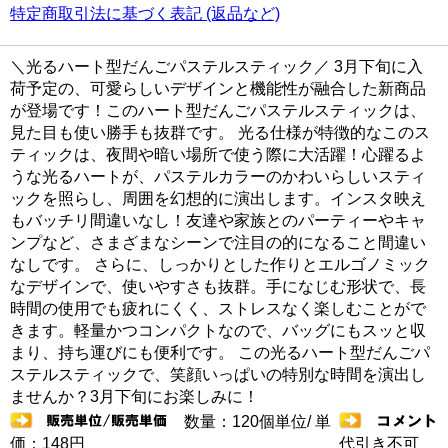
特定商取引法に基づく表記 (返品など)
＼光るハート型だんごパステルスティック／ 3月下旬に入
荷予定の、可愛らしいデザインと機能性が融合した新商品
が登場です！このハート型だんごパステルスティックは、
見た目も使い勝手も抜群です。 光る仕様が特徴的なこのス
ティックは、夜間や暗い場所で使う際に大活躍！心躍るよ
うな光るハートが、パステルカラーのかわいらしいスティ
ックを照らし、周囲を幻想的に演出します。インスタ映え
もバッチリ間違いなし！友達や家族とのパーティーやキャ
ンプなど、さまざまなシーンで注目の的になること間違い
なしです。 さらに、しっかりとした作りとエルゴノミック
なデザインで、使いやすさも抜群。手になじむ形状で、長
時間の使用でも疲れにくく、ストレスなく楽しむことがで
きます。軽量かつコンパクトなので、バッグにもスッと収
まり、持ち運びにも便利です。 この光るハート型だんごパ
ステルスティックで、笑顔いっぱいの特別な時間を演出し
ませんか？3月下旬にお楽しみに！
数量：120個単位/ 単
価：148円
代引き不可