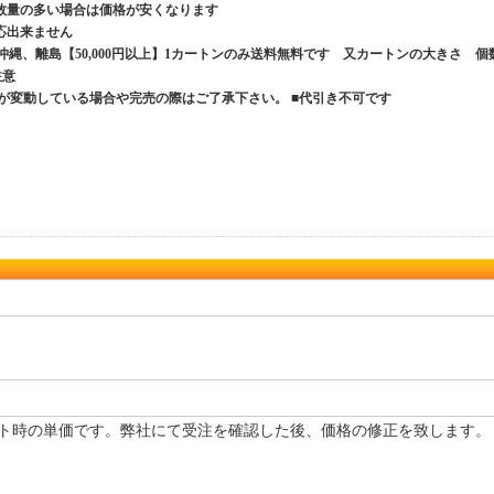
数量の多い場合は価格が安くなります
応出来ません
、沖縄、離島【50,000円以上】1カートンのみ送料無料です 又カートンの大きさ 個
ご注意
が変動している場合や完売の際はご了承下さい。 ■代引き不可です
ト時の単価です。弊社にて受注を確認した後、価格の修正を致します。