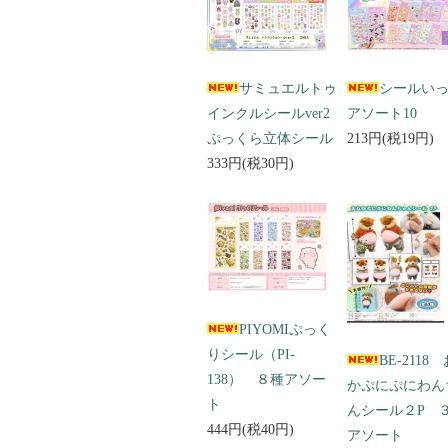
サミュエルトゥ
シールい
インクルシールver2
アソート10
ぷっくら立体シール
213円(税19円)
333円(税30円)
PIYOMIぷっく
りシール（PI-
BE-2118
138） ８種アソー
かぷにぷにわん
ト
んシール２P 
444円(税40円)
アソート