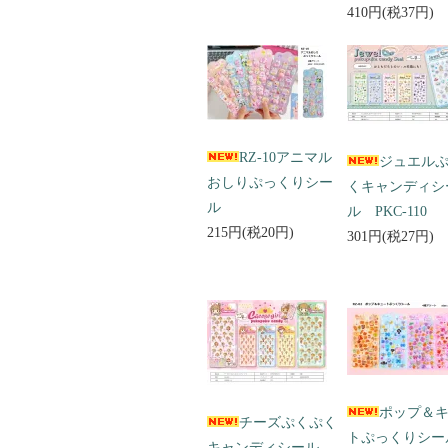
410円(税37円)
RZ-10アニマル
ジュエル
おしりぷっくりシー
くキャンディシ
ル
ル PKC-110
215円(税20円)
301円(税27円)
ポップ＆
チーズぷくぷく
トぷっくりシ
キャンディシール