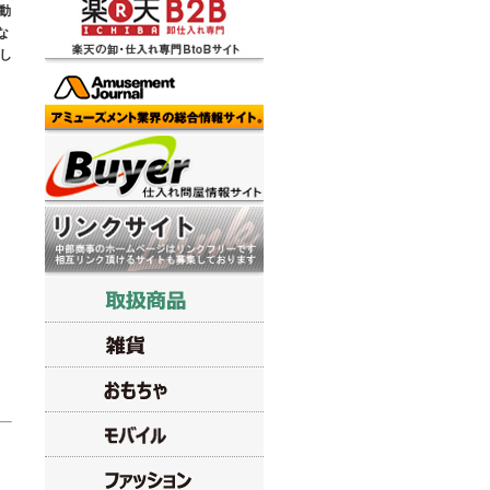
動
な
し