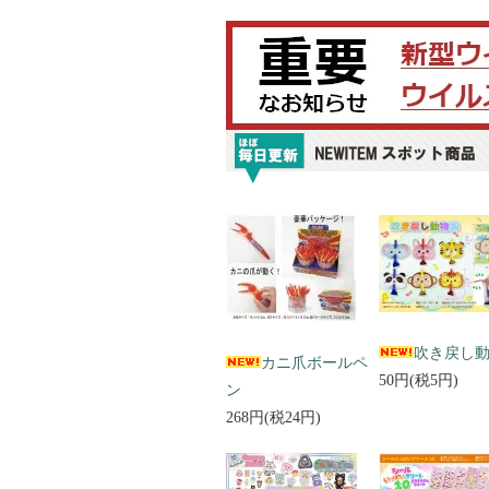
吹き戻し
カニ爪ボールペ
50円(税5円)
ン
268円(税24円)