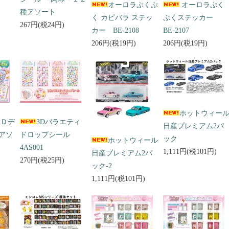
オーロラぷくぷ
オーロラぷく
種アソート
く カピバラ ステッ
ぷくステッカー
267円(税24円)
カー BE-2108
BE-2107
206円(税19円)
206円(税19円)
ホットウィー
３Ｄデ
3Dバラエティ
日産プレミアム2パ
アソ
ドロップシール
ック
ホットウィール
4AS001
1,111円(税101円)
日産プレミアム2パ
270円(税25円)
ック-2
1,111円(税101円)