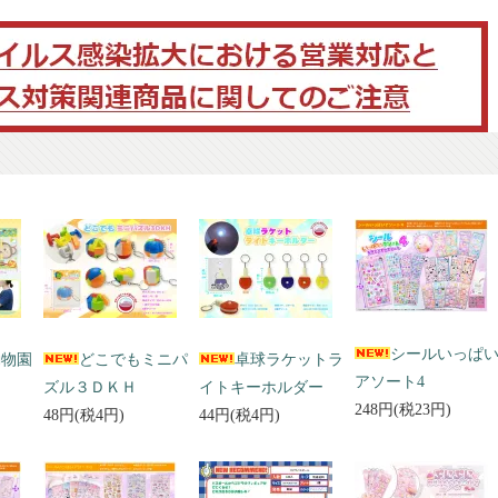
シールいっぱ
動物園
どこでもミニパ
卓球ラケットラ
アソート4
ズル３ＤＫＨ
イトキーホルダー
248円(税23円)
48円(税4円)
44円(税4円)