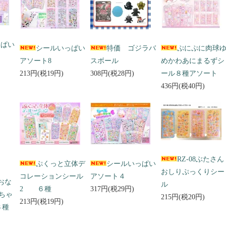
っぱい
シールいっぱい
特価 ゴジラバ
ぷにぷに肉球
アソート8
スボール
めかわあにまるずシ
213円(税19円)
308円(税28円)
ール８種アソート
436円(税40円)
RZ-08ぶたさん
ぷくっと立体デ
シールいっぱい
おしりぷっくりシー
コレーションシール
アソート４
 おな
ル
2 ６種
317円(税29円)
ちゃ
215円(税20円)
213円(税19円)
３種