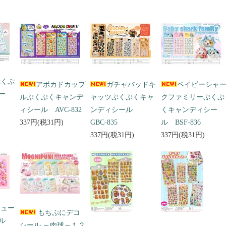
ぷくぷ
アボカドカップ
ガチャバッドキ
ベイビーシャ
ー
ルぷくぷくキャンデ
ャッツぷくぷくキャ
クファミリーぷくぷ
ィシール AVC-832
ンディシール
くキャンディシー
337円(税31円)
GBC-835
ル BSF-836
337円(税31円)
337円(税31円)
キュー
もちぷにデコ
ール
シール ～肉球～１２