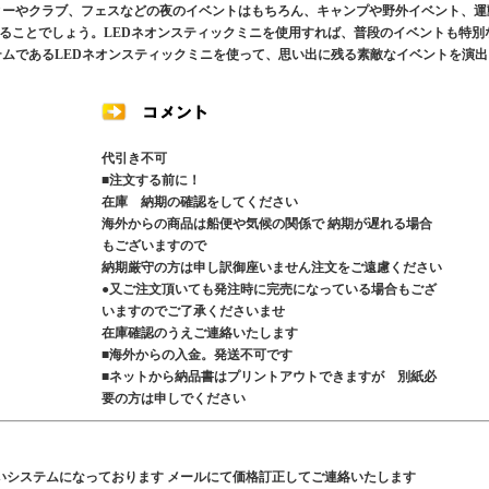
ィーやクラブ、フェスなどの夜のイベントはもちろん、キャンプや野外イベント、運
ることでしょう。LEDネオンスティックミニを使用すれば、普段のイベントも特別
テムであるLEDネオンスティックミニを使って、思い出に残る素敵なイベントを演出
代引き不可
■注文する前に！
在庫 納期の確認をしてください
海外からの商品は船便や気候の関係で 納期が遅れる場合
もございますので
納期厳守の方は申し訳御座いません注文をご遠慮ください
●又ご注文頂いても発注時に完売になっている場合もござ
いますのでご了承くださいませ
在庫確認のうえご連絡いたします
■海外からの入金。発送不可です
■ネットから納品書はプリントアウトできますが 別紙必
要の方は申しでください
いシステムになっております メールにて価格訂正してご連絡いたします