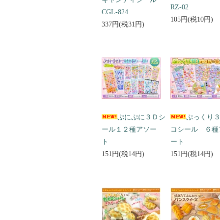
RZ-02
CGL-824
105円(税10円)
337円(税31円)
ぷにぷに３Ｄシ
ぷっくり
ール１２種アソー
コシール ６種
ト
ート
151円(税14円)
151円(税14円)