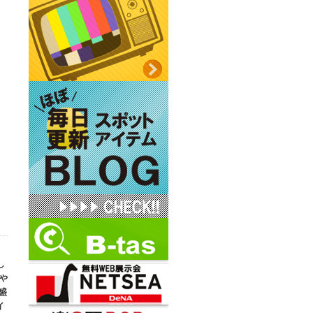
し
や
盛
イ