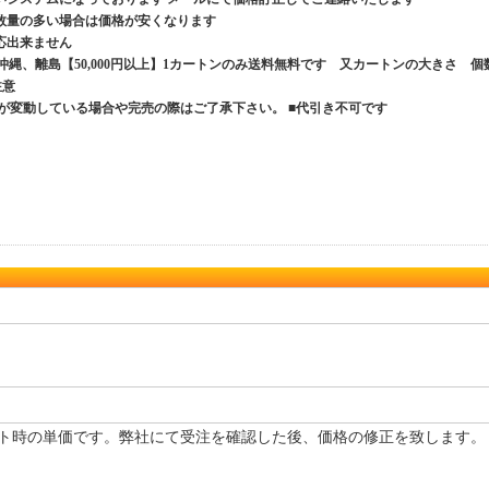
数量の多い場合は価格が安くなります
応出来ません
、沖縄、離島【50,000円以上】1カートンのみ送料無料です 又カートンの大きさ 個
ご注意
が変動している場合や完売の際はご了承下さい。 ■代引き不可です
ト時の単価です。弊社にて受注を確認した後、価格の修正を致します。