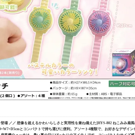
場 ／／ 想像を超えるかわいらしさと実用性を兼ね備えた]HYS-802 ねこみみ扇風
9×W7×D5cmとコンパクトで持ち運びに便利。アソート4種類で、お好きなデザイン