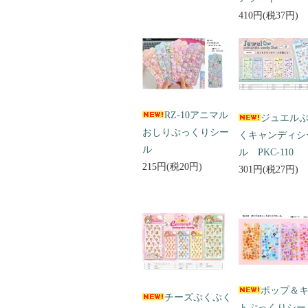
410円(税37円)
RZ-10アニマル
ジュエル
おしりぷっくりシー
くキャンディシ
ル
ル PKC-110
215円(税20円)
301円(税27円)
ポップ＆
チーズぷくぷく
トぷっくりシ