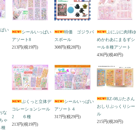
っぱい
シールいっぱい
特価 ゴジラバ
ぷにぷに肉球
アソート8
スボール
めかわあにまるずシ
213円(税19円)
308円(税28円)
ール８種アソート
436円(税40円)
RZ-08ぶたさん
ぷくっと立体デ
シールいっぱい
おしりぷっくりシー
コレーションシール
アソート４
 おな
ル
2 ６種
317円(税29円)
ちゃ
215円(税20円)
213円(税19円)
３種