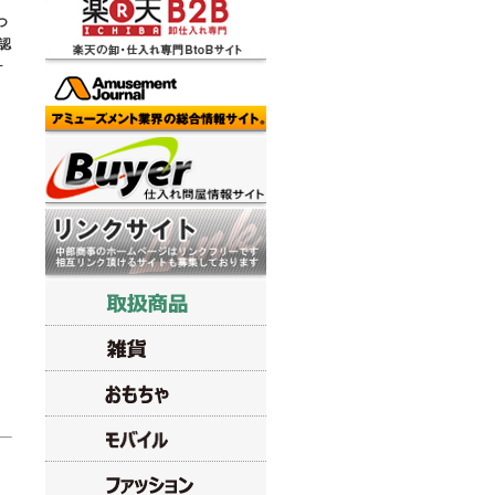
つ
認
ォ