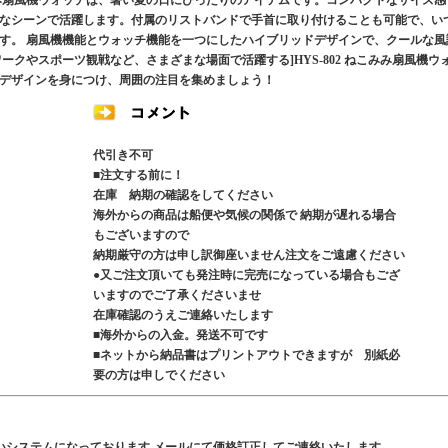
み扇風機ウォッチは、暑い夏の日にぴったりのアイテムです。コンパクトなサイズ感
なシーンで活躍します。付属のリストバンドで手首に取り付けることも可能で、い
す。 扇風機機能とウォッチ機能を一つにしたハイブリッドデザインで、クールな風
ークやスポーツ観戦など、さまざまな場面で活躍する]HYS-802 ねこみみ扇風機ウ
デザインを身につけ、周囲の注目を集めましょう！
代引き不可
■注文する前に！
在庫 納期の確認をしてください
海外からの商品は船便や気候の関係で 納期が遅れる場合
もございますので
納期厳守の方は申し訳御座いません注文をご遠慮ください
●又ご注文頂いても発注時に完売になっている場合もござ
いますのでご了承くださいませ
在庫確認のうえご連絡いたします
■海外からの入金。発送不可です
■ネットから納品書はプリントアウトできますが 別紙必
要の方は申しでください
いシステムになっております メールにて価格訂正してご連絡いたします