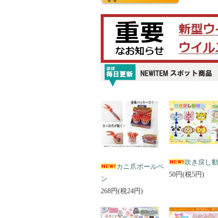
吹き戻し
カニ爪ボールペ
50円(税5円)
ン
268円(税24円)