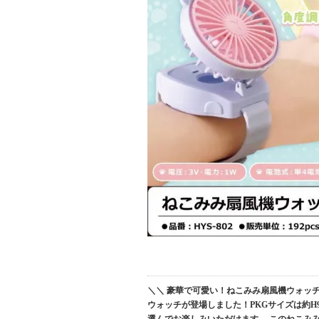
＼＼ 豪華で可愛い！ねこみみ扇風機ウォッチ登
ウォッチが登場しました！PKGサイズは約H