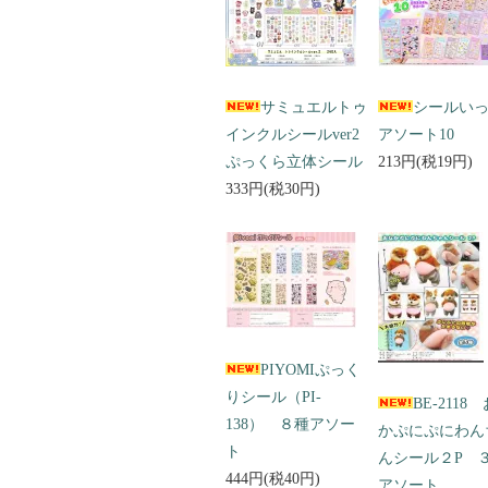
サミュエルトゥ
シールい
インクルシールver2
アソート10
ぷっくら立体シール
213円(税19円)
333円(税30円)
PIYOMIぷっく
りシール（PI-
BE-2118
138） ８種アソー
かぷにぷにわん
ト
んシール２P 
444円(税40円)
アソート