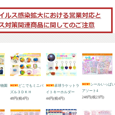
シールいっぱ
動物園
どこでもミニパ
卓球ラケットラ
アソート4
ズル３ＤＫＨ
イトキーホルダー
248円(税23円)
48円(税4円)
44円(税4円)