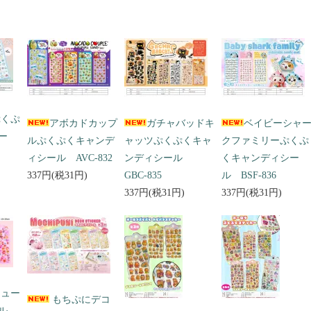
ぷくぷ
アボカドカップ
ガチャバッドキ
ベイビーシャ
ー
ルぷくぷくキャンデ
ャッツぷくぷくキャ
クファミリーぷくぷ
ィシール AVC-832
ンディシール
くキャンディシー
337円(税31円)
GBC-835
ル BSF-836
337円(税31円)
337円(税31円)
キュー
もちぷにデコ
ール