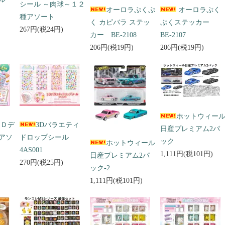
シール ～肉球～１２
オーロラぷくぷ
オーロラぷく
種アソート
く カピバラ ステッ
ぷくステッカー
267円(税24円)
カー BE-2108
BE-2107
206円(税19円)
206円(税19円)
ホットウィー
３Ｄデ
3Dバラエティ
日産プレミアム2パ
アソ
ドロップシール
ック
ホットウィール
4AS001
1,111円(税101円)
日産プレミアム2パ
270円(税25円)
ック-2
1,111円(税101円)