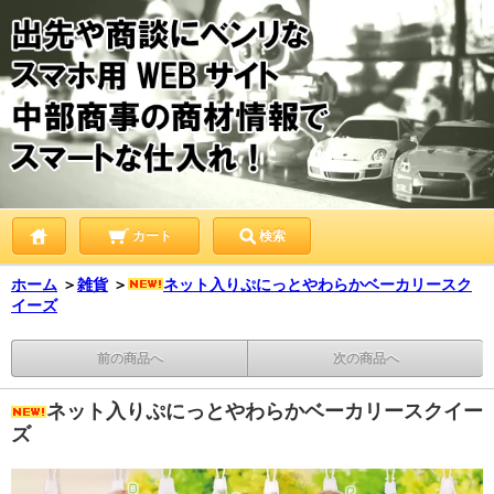
カート
検索
ホーム
＞
雑貨
＞
ネット入りぷにっとやわらかベーカリースク
イーズ
前の商品へ
次の商品へ
ネット入りぷにっとやわらかベーカリースクイー
ズ