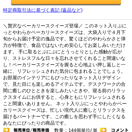
特定商取引法に基づく表記 (返品など)
＼贅沢なベーカリースクイーズ登場／ このネット入りぷに
っとやわらかベーカリースクイーズは、大袋入りで４月下
旬からお届け予定の逸品です。驚くほどのやわらかさと弾
力が特徴で、食品ではないため安心してお楽しみいただけ
ます。 手に取るとぷにぷにとうっとりとした感触が広が
り、ストレスフルな日々を忘れさせてくれること間違いな
し！ベーカリースクイーズを握ると心地よい押し返しと一
緒に、リフレッシュされた気分に包まれることでしょう。
お部屋のインテリアにもぴったりなネット入りデザイン
で、見た目にも楽しめるアイテムです。デスクワークの合
間に癒しのひとときを楽しみたいときや、寝る前のリラッ
クスタイムにお供すると、心身ともにリフレッシュされる
こと間違いありません。 ネット入りぷにっとやわらかベー
カリースクイーズは、忙しい現代人に癒しとリラックスを
届けるパートナーです。この癒しを思わず手にしたくなる
あなたにぴったりの商品です。
数量：144個単位/ 単