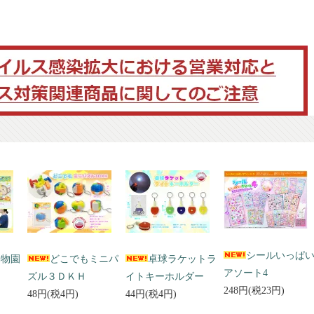
シールいっぱ
動物園
どこでもミニパ
卓球ラケットラ
アソート4
ズル３ＤＫＨ
イトキーホルダー
248円(税23円)
48円(税4円)
44円(税4円)