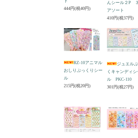
ト
んシール２P 
444円(税40円)
アソート
410円(税37円)
RZ-10アニマル
ジュエル
おしりぷっくりシー
くキャンディシ
ル
ル PKC-110
215円(税20円)
301円(税27円)