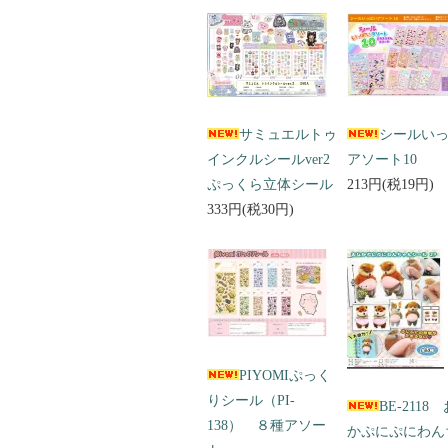
サミュエルトゥ
シールい
インクルシールver2
アソート10
ぷっくら立体シール
213円(税19円)
333円(税30円)
PIYOMIぷっく
りシール（PI-
BE-2118
138） ８種アソー
かぷにぷにわん