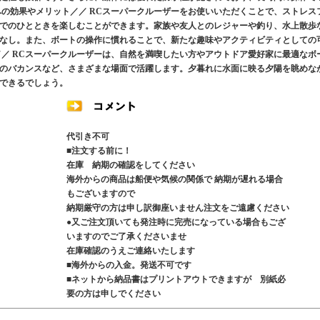
への効果やメリット／／ RCスーパークルーザーをお使いいただくことで、ストレス
でのひとときを楽しむことができます。家族や友人とのレジャーや釣り、水上散歩
なし。また、ボートの操作に慣れることで、新たな趣味やアクティビティとしての
／／ RCスーパークルーザーは、自然を満喫したい方やアウトドア愛好家に最適なボ
のバカンスなど、さまざまな場面で活躍します。夕暮れに水面に映る夕陽を眺めな
できるでしょう。
代引き不可
■注文する前に！
在庫 納期の確認をしてください
海外からの商品は船便や気候の関係で 納期が遅れる場合
もございますので
納期厳守の方は申し訳御座いません注文をご遠慮ください
●又ご注文頂いても発注時に完売になっている場合もござ
いますのでご了承くださいませ
在庫確認のうえご連絡いたします
■海外からの入金。発送不可です
■ネットから納品書はプリントアウトできますが 別紙必
要の方は申しでください