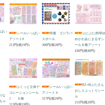
っぱい
シールいっぱい
特価 ゴジラバ
ぷにぷに肉球
アソート8
スボール
めかわあにまるずシ
213円(税19円)
308円(税28円)
ール８種アソート
436円(税40円)
RZ-08ぶたさん
ぷくっと立体デ
シールいっぱい
おしりぷっくりシー
コレーションシール
アソート４
 おな
ル
2 ６種
317円(税29円)
ちゃ
215円(税20円)
213円(税19円)