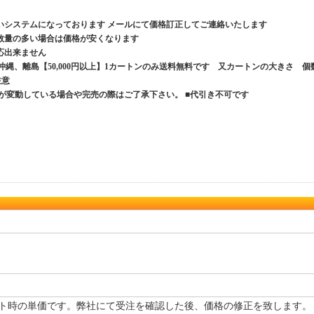
いシステムになっております メールにて価格訂正してご連絡いたします
数量の多い場合は価格が安くなります
応出来ません
、沖縄、離島【50,000円以上】1カートンのみ送料無料です 又カートンの大きさ 個
ご注意
が変動している場合や完売の際はご了承下さい。 ■代引き不可です
ト時の単価です。弊社にて受注を確認した後、価格の修正を致します。