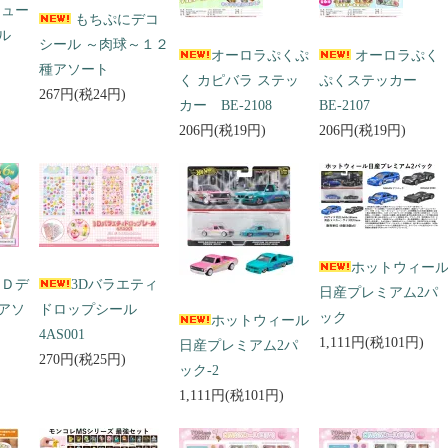
キュー
もちぷにデコ
ール
シール ～肉球～１２
オーロラぷくぷ
オーロラぷく
種アソート
く カピバラ ステッ
ぷくステッカー
267円(税24円)
カー BE-2108
BE-2107
206円(税19円)
206円(税19円)
ホットウィー
３Ｄデ
3Dバラエティ
日産プレミアム2パ
アソ
ドロップシール
ック
ホットウィール
4AS001
1,111円(税101円)
日産プレミアム2パ
270円(税25円)
ック-2
1,111円(税101円)