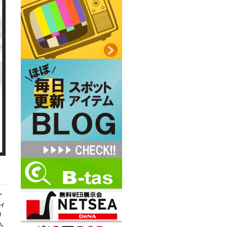
ー
ィ
り
も