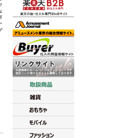
フ
な
可
ー
が