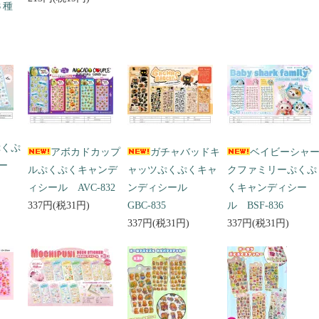
３種
ぷくぷ
アボカドカップ
ガチャバッドキ
ベイビーシャ
ー
ルぷくぷくキャンデ
ャッツぷくぷくキャ
クファミリーぷくぷ
ィシール AVC-832
ンディシール
くキャンディシー
337円(税31円)
GBC-835
ル BSF-836
337円(税31円)
337円(税31円)