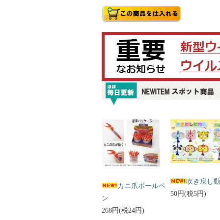
吹き戻し
カニ爪ボールペ
50円(税5円)
ン
268円(税24円)