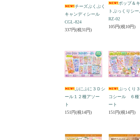
ポップ＆
チーズぷくぷく
トぷっくりシ
キャンディシール
RZ-02
CGL-824
105円(税10円)
337円(税31円)
ぷにぷに３Ｄシ
ぷっくり
ール１２種アソー
コシール ６種
ト
ート
151円(税14円)
151円(税14円)