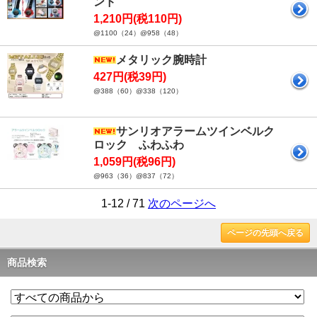
ンド
1,210円(税110円)
@1100（24）@958（48）
メタリック腕時計
427円(税39円)
@388（60）@338（120）
サンリオアラームツインベルク
ロック ふわふわ
1,059円(税96円)
@963（36）@837（72）
1-12 / 71
次のページへ
ページの先頭へ戻る
商品検索