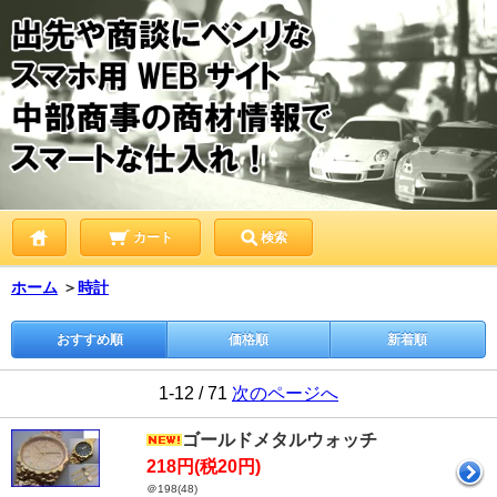
カート
検索
ホーム
＞
時計
おすすめ順
価格順
新着順
1-12 / 71
次のページへ
ゴールドメタルウォッチ
218円(税20円)
＠198(48)