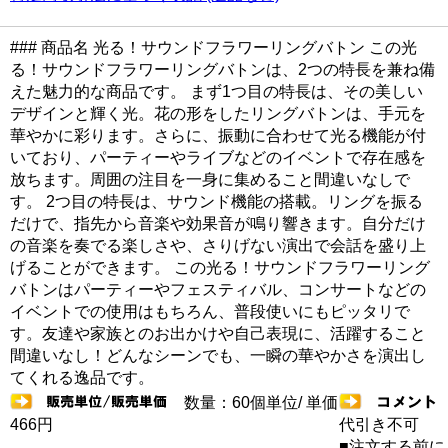
### 商品名 光る！サウンドフラワーリングバトン この光
る！サウンドフラワーリングバトンは、2つの特長を兼ね備
えた魅力的な商品です。 まず1つ目の特長は、その美しい
デザインと輝く光。花の形をしたリングバトンは、手元を
華やかに彩ります。さらに、振動に合わせて光る機能が付
いており、パーティーやライブなどのイベントで存在感を
放ちます。周囲の注目を一身に集めること間違いなしで
す。 2つ目の特長は、サウンド機能の搭載。リングを振る
だけで、指先から音楽や効果音が鳴り響きます。自分だけ
の音楽を奏でる楽しさや、さりげない演出で会話を盛り上
げることができます。 この光る！サウンドフラワーリング
バトンはパーティーやフェスティバル、コンサートなどの
イベントでの使用はもちろん、普段使いにもピッタリで
す。友達や家族とのお出かけや自己表現に、活躍すること
間違いなし！どんなシーンでも、一瞬の華やかさを演出し
てくれる逸品です。
数量：60個単位/ 単価
466円
代引き不可
■注文する前に