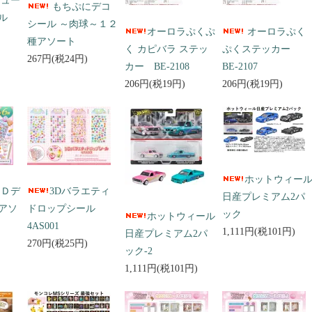
キュー
もちぷにデコ
ール
シール ～肉球～１２
オーロラぷくぷ
オーロラぷく
種アソート
く カピバラ ステッ
ぷくステッカー
267円(税24円)
カー BE-2108
BE-2107
206円(税19円)
206円(税19円)
ホットウィー
３Ｄデ
3Dバラエティ
日産プレミアム2パ
アソ
ドロップシール
ック
ホットウィール
4AS001
1,111円(税101円)
日産プレミアム2パ
270円(税25円)
ック-2
1,111円(税101円)