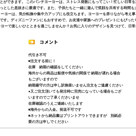
とができます。 このパンチヨーヨーは、ストレス発散にもってこい！忙しい日常を
っとした息抜きに最適です。また、子供たちと一緒に遊んで笑顔を共有する時間も
ヨーヨーは、気分転換や集中力アップにも役立ちます。ヨーヨーを弄りながら考え事
です。ディズニーファンにもおすすめで、お友達や家族へのプレゼントにもぴった
ーヨーで楽しいひとときを過ごしませんか？お気に入りのデザインを見つけて、日常
代引き不可
■注文する前に！
在庫 納期の確認をしてください
海外からの商品は船便や気候の関係で 納期が遅れる場合
もございますので
納期厳守の方は申し訳御座いません注文をご遠慮ください
●又ご注文頂いても発注時に完売になっている場合もござ
いますのでご了承くださいませ
在庫確認のうえご連絡いたします
■海外からの入金。発送不可です
■ネットから納品書はプリントアウトできますが 別紙必
要の方は申しでください