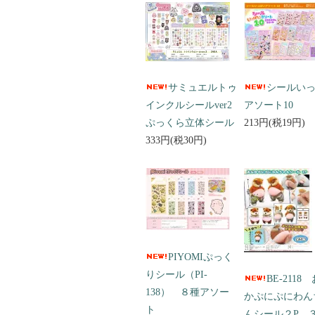
サミュエルトゥ
シールい
インクルシールver2
アソート10
ぷっくら立体シール
213円(税19円)
333円(税30円)
PIYOMIぷっく
りシール（PI-
BE-2118
138） ８種アソー
かぷにぷにわん
ト
んシール２P 