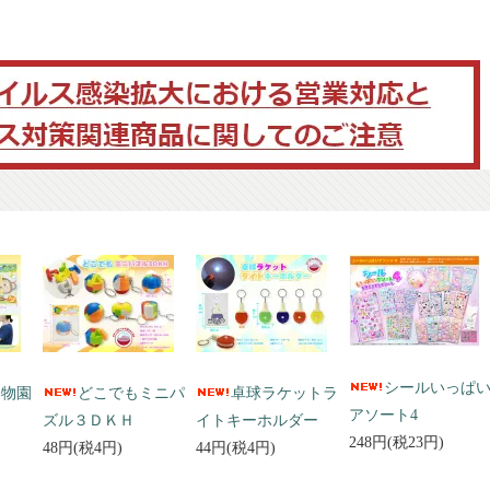
シールいっぱ
動物園
どこでもミニパ
卓球ラケットラ
アソート4
ズル３ＤＫＨ
イトキーホルダー
248円(税23円)
48円(税4円)
44円(税4円)