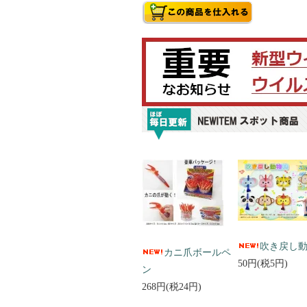
吹き戻し
カニ爪ボールペ
50円(税5円)
ン
268円(税24円)