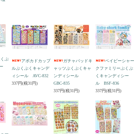
ぷくぷ
アボカドカップ
ガチャバッドキ
ベイビーシャ
ー
ルぷくぷくキャンデ
ャッツぷくぷくキャ
クファミリーぷくぷ
ィシール AVC-832
ンディシール
くキャンディシー
337円(税31円)
GBC-835
ル BSF-836
337円(税31円)
337円(税31円)