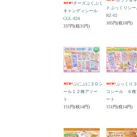
ポップ＆
チーズぷくぷく
トぷっくりシ
キャンディシール
RZ-02
CGL-824
105円(税10円)
337円(税31円)
ぷにぷに３Ｄシ
ぷっくり
ール１２種アソー
コシール ６種
ト
ート
151円(税14円)
151円(税14円)