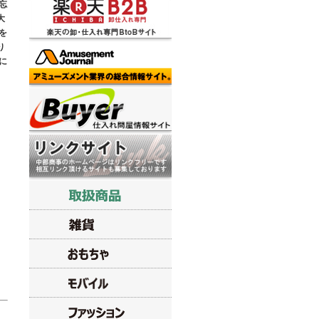
忘
大
を
り
に