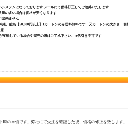
いシステムになっております メールにて価格訂正してご連絡いたします
数量の多い場合は価格が安くなります
応出来ません
、沖縄、離島【50,000円以上】1カートンのみ送料無料です 又カートンの大きさ 個
ご注意
が変動している場合や完売の際はご了承下さい。 ■代引き不可です
ト時の単価です。弊社にて受注を確認した後、価格の修正を致します。