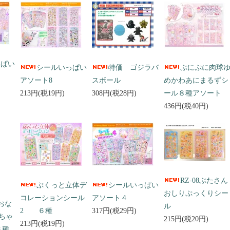
っぱい
シールいっぱい
特価 ゴジラバ
ぷにぷに肉球
アソート8
スボール
めかわあにまるずシ
213円(税19円)
308円(税28円)
ール８種アソート
436円(税40円)
RZ-08ぶたさん
ぷくっと立体デ
シールいっぱい
おしりぷっくりシー
コレーションシール
アソート４
 おな
ル
2 ６種
317円(税29円)
ちゃ
215円(税20円)
213円(税19円)
３種