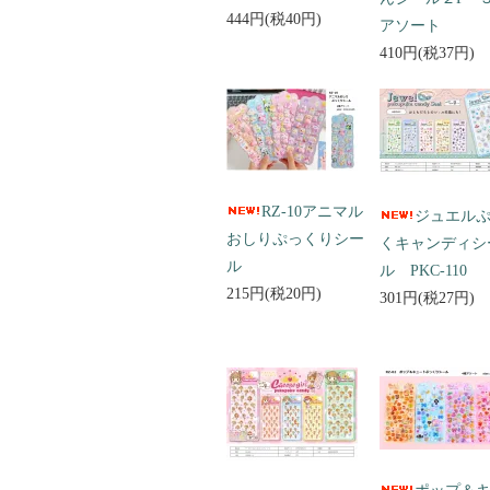
444円(税40円)
アソート
410円(税37円)
RZ-10アニマル
ジュエル
おしりぷっくりシー
くキャンディシ
ル
ル PKC-110
215円(税20円)
301円(税27円)