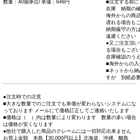
数量：40個単位/ 単価：648円
■注文する前に
在庫 納期の
海外からの商品
遅れる場合も
納期厳守の方
遠慮ください
●又ご注文頂
る場合もござ
在庫確認のう
■海外からの
■ネットから
すが 別紙必
●注文時での注意
■大きな数量でのご注文でも単価が変わらないシステムにな
っております メールにて価格訂正してご連絡いたします
■価格は（ ）内は数量により変わります 数量の多い場合
は価格が安くなります
●他社で購入した商品のクレームには一切対応出来ません
お買上金額 本島【30,000円以上】北海道、沖縄、離島