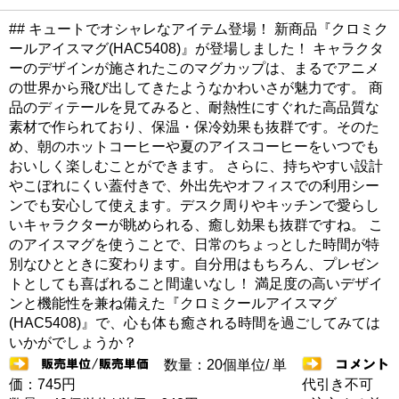
## キュートでオシャレなアイテム登場！ 新商品『クロミク
ールアイスマグ(HAC5408)』が登場しました！ キャラクタ
ーのデザインが施されたこのマグカップは、まるでアニメ
の世界から飛び出してきたようなかわいさが魅力です。 商
品のディテールを見てみると、耐熱性にすぐれた高品質な
素材で作られており、保温・保冷効果も抜群です。そのた
め、朝のホットコーヒーや夏のアイスコーヒーをいつでも
おいしく楽しむことができます。 さらに、持ちやすい設計
やこぼれにくい蓋付きで、外出先やオフィスでの利用シー
ンでも安心して使えます。デスク周りやキッチンで愛らし
いキャラクターが眺められる、癒し効果も抜群ですね。 こ
のアイスマグを使うことで、日常のちょっとした時間が特
別なひとときに変わります。自分用はもちろん、プレゼン
トとしても喜ばれること間違いなし！ 満足度の高いデザイ
ンと機能性を兼ね備えた『クロミクールアイスマグ
(HAC5408)』で、心も体も癒される時間を過ごしてみては
いかがでしょうか？
数量：20個単位/ 単
価：745円
代引き不可