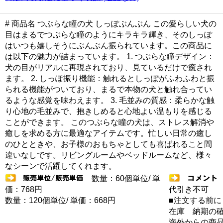
# 商品名 つぶらな瞳の犬 しっぽぶんぶん この愛らしい犬の
目はまるでつぶらな瞳のようにキラキラ輝き、そのしっぽ
はいつも嬉しそうにぶんぶん振られています。この商品に
は以下の魅力が詰まっています。 1. つぶらな瞳デザイン：
犬の目がリアルに再現されており、見ているだけで癒され
ます。 2. しっぽ振り機能：触れるとしっぽがふわふわと振
られる機能がついており、まるで本物の犬と触れ合ってい
るような感覚を味わえます。 3. 毛並みの質感：柔らかな触
り心地の毛並みで、抱きしめると心地よい温もりを感じる
ことができます。 このつぶらな瞳の犬は、ストレス解消や
癒しを求める方に最適なアイテムです。忙しい日常の癒し
のひとときや、お子様のおもちゃとしても喜ばれること間
違いなしです。リビングルームやベッドルームなど、様々
なシーンで活躍してくれます。
数量：60個単位/ 単
価：768円
代引き不可
数量：120個単位/ 単価：668円
■注文する前に
在庫 納期の
海外からの商品