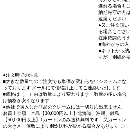
遅れる場合も
納期厳守の方
遠慮ください
●又ご注文頂
る場合もござ
在庫確認のう
■海外からの
■ネットから
すが 別紙必
●注文時での注意
■大きな数量でのご注文でも単価が変わらないシステムにな
っております メールにて価格訂正してご連絡いたします
■価格は（ ）内は数量により変わります 数量の多い場合
は価格が安くなります
●他社で購入した商品のクレームには一切対応出来ません
お買上金額 本島【30,000円以上】北海道、沖縄、離島
【50,000円以上】1カートンのみ送料無料です 又カートン
の大きさ 個数により別途送料が掛かる場合があります ご