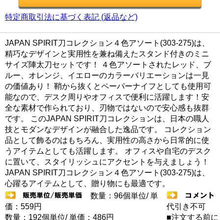
特定商取引法に基づく表記 (返品など)
JAPAN SPIRIT刀コレクション４色アソート(303-275)は、
精巧なデザインと実用性を兼ね備えたスタンド付きのミニ
サイズ陣太刀セットです！ ４色アソートされたレッド、ブ
ルー、オレンジ、イエローのカラーバリエーションは一見
の価値あり！ 鞘から抜くとペーパーナイフとしても使用可
能なので、デスク周りやオフィスで便利に活躍します！安
全な素材で作られており、刃物ではないので安心感も抜群
です。 このJAPAN SPIRIT刀コレクションは、日本の職人
技とモダンなデザインが融合した逸品です。 コレクション
品として飾るのはもちろん、実用性の高さから日常的に使
うアイテムとしても活躍します。 オフィスや自宅のデスク
に置いて、スタイリッシュにアクセントを与えましょう！
JAPAN SPIRIT刀コレクション４色アソート(303-275)は、
心躍るアイテムとして、贈り物にも最適です。
数量：96個単位/ 単
価：559円
代引き不可
数量：192個単位/ 単価：486円
■注文する前に