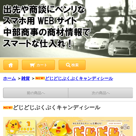
カート
検索
ホーム
＞
雑貨
＞
どじどじぷくぷくキャンディシール
前の商品へ
次の商品へ
どじどじぷくぷくキャンディシール