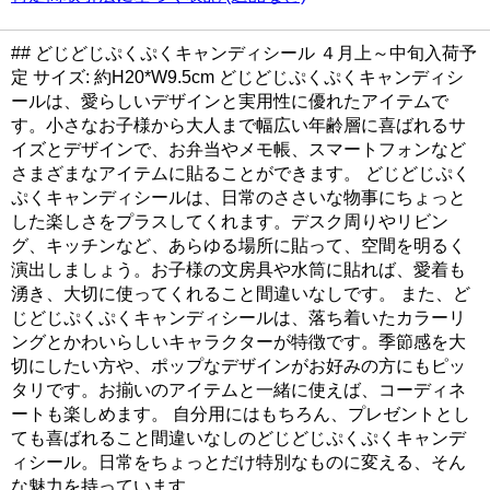
## どじどじぷくぷくキャンディシール ４月上～中旬入荷予
定 サイズ: 約H20*W9.5cm どじどじぷくぷくキャンディシ
ールは、愛らしいデザインと実用性に優れたアイテムで
す。小さなお子様から大人まで幅広い年齢層に喜ばれるサ
イズとデザインで、お弁当やメモ帳、スマートフォンなど
さまざまなアイテムに貼ることができます。 どじどじぷく
ぷくキャンディシールは、日常のささいな物事にちょっと
した楽しさをプラスしてくれます。デスク周りやリビン
グ、キッチンなど、あらゆる場所に貼って、空間を明るく
演出しましょう。お子様の文房具や水筒に貼れば、愛着も
湧き、大切に使ってくれること間違いなしです。 また、ど
じどじぷくぷくキャンディシールは、落ち着いたカラーリ
ングとかわいらしいキャラクターが特徴です。季節感を大
切にしたい方や、ポップなデザインがお好みの方にもピッ
タリです。お揃いのアイテムと一緒に使えば、コーディネ
ートも楽しめます。 自分用にはもちろん、プレゼントとし
ても喜ばれること間違いなしのどじどじぷくぷくキャンデ
ィシール。日常をちょっとだけ特別なものに変える、そん
な魅力を持っています。