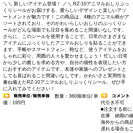
＼＼ 新しいアイテム登場！ ／＼ RZ-10アニマルおしりぷっ
くりシールがお届けする、愛らしいデザインと楽しいアソ
ートメントが魅力です！この商品は、4種のアニマル柄がア
ソートされており、そのかわいらしいおしりのぷっくりシ
ールがどんな場面でも注目を集めること間違いなしです。
さらに、このシールを使用することで、日常のさまざまな
アイテムにぷっくりしたアニマルおしりを貼ることができ
ます。手帳やスマートフォン、鞄など、使うアイテムをお
しゃれに彩り、周囲の人々を驚かせましょう！ 忙しい日常
から少しの癒しを求める方や、自分の個性を表現したい方
におすすめのアイテムです。友達や家族へのプレゼントと
しても喜ばれること間違いなしです。かわいさと実用性を
兼ね備えたRZ-10アニマルおしりぷっくりシール、ぜひ手
に入れてみてください！
数量：360個単位/ 単
価：195円
代引き不可
■注文する前に
在庫 納期の
海外からの商品
遅れる場合も