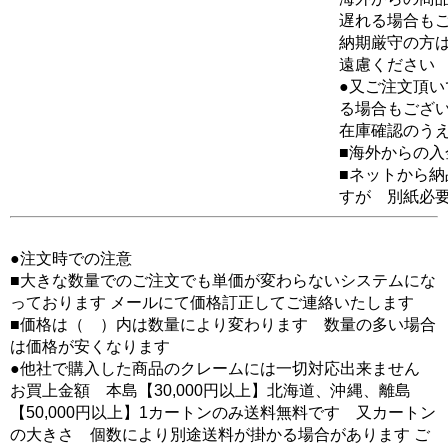
遅れる場合も
納期厳守の方
遠慮ください
●又ご注文頂
る場合もござ
在庫確認のう
■海外からの
■ネットから
すが 別紙必
●注文時での注意
■大きな数量でのご注文でも単価が変わらないシステムにな
っております メールにて価格訂正してご連絡いたします
■価格は（ ）内は数量により変わります 数量の多い場合
は価格が安くなります
●他社で購入した商品のクレームには一切対応出来ません
お買上金額 本島【30,000円以上】北海道、沖縄、離島
【50,000円以上】1カートンのみ送料無料です 又カートン
の大きさ 個数により別途送料が掛かる場合があります ご