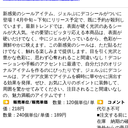
新感覚のシールアイテム、ジェルぷにデコシールがついに
登場！4月中旬～下旬にリリース予定で、既に予約が殺到し
ています。最新トレンドでは、表面が硬く光沢のあるシー
ルが大人気。その要望にピッタリ応える本商品は、表面が
硬いだけでなく、中にジェルが入っているから、色彩が一
層鮮やかに映えます。この新感覚のシールは、ただ貼るだ
けでなく、触れる楽しみまで提供します。目を引く光沢と
豊かな色彩に、思わず心奪われること間違いなし！デコレ
ーションや手帳のアクセントに最適で、自分だけのオリジ
ナルアイテムを作るのにぴったりです。ジェルぷにデコシ
ールは、アイデア次第でアイテムを瞬時に華やかに演出す
る効果を発揮。ぜひ、お気に入りのポイントに装飾して、
周囲を驚かせてみてください。注目されること間違いなし
の、魅力満載のアイテムです！
数量：120個単位/ 単
価：218円
代引き不可
数量：240個単位/ 単価：189円
■注文する前に
在庫 納期の
海外からの商品