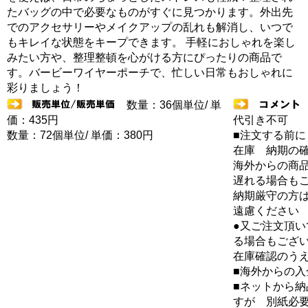
たバッグの中で必要なものがすぐに見つかります。外出先
でのアクセサリーやメイクアップの乱れも解消し、いつで
もキレイな状態をキープできます。 手軽におしゃれを楽し
みたい方や、整理整頓を心がける方にぴったりの商品で
す。バービーワイヤーポーチで、忙しい日常もおしゃれに
彩りましょう！
数量：36個単位/ 単
価：435円
代引き不可
数量：72個単位/ 単価：380円
■注文する前に
在庫 納期の
海外からの商品
遅れる場合も
納期厳守の方
遠慮ください
●又ご注文頂
る場合もござ
在庫確認のう
■海外からの
■ネットから
すが 別紙必