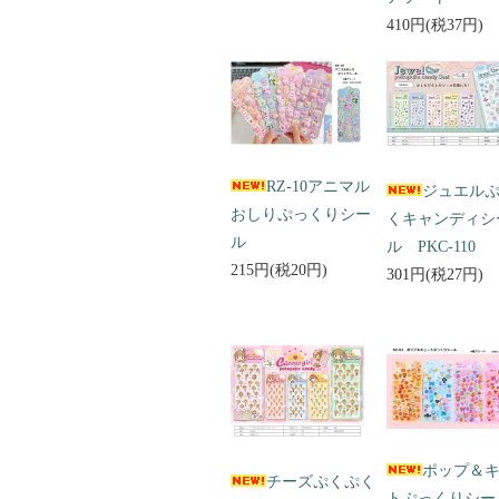
410円(税37円)
RZ-10アニマル
ジュエル
おしりぷっくりシー
くキャンディシ
ル
ル PKC-110
215円(税20円)
301円(税27円)
ポップ＆
チーズぷくぷく
トぷっくりシ