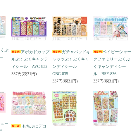
ぷくぷ
アボカドカップ
ガチャバッドキ
ベイビーシャ
ー
ルぷくぷくキャンデ
ャッツぷくぷくキャ
クファミリーぷくぷ
ィシール AVC-832
ンディシール
くキャンディシー
337円(税31円)
GBC-835
ル BSF-836
337円(税31円)
337円(税31円)
キュー
もちぷにデコ
ール