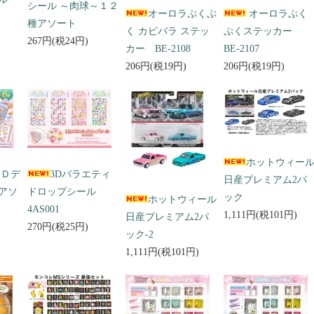
シール ～肉球～１２
オーロラぷくぷ
オーロラぷく
種アソート
く カピバラ ステッ
ぷくステッカー
267円(税24円)
カー BE-2108
BE-2107
206円(税19円)
206円(税19円)
ホットウィー
３Ｄデ
3Dバラエティ
日産プレミアム2パ
アソ
ドロップシール
ック
ホットウィール
4AS001
1,111円(税101円)
日産プレミアム2パ
270円(税25円)
ック-2
1,111円(税101円)