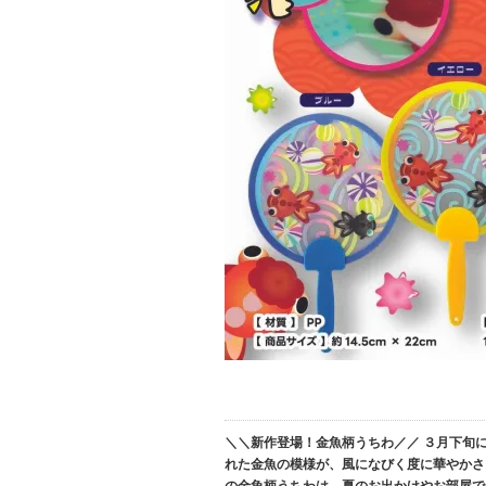
＼＼新作登場！金魚柄うちわ／／ ３月下旬
れた金魚の模様が、風になびく度に華やかさ