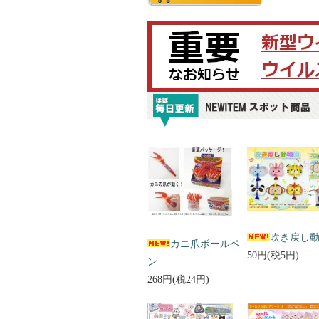
吹き戻し
カニ爪ボールペ
50円(税5円)
ン
268円(税24円)