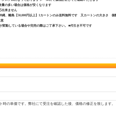
数量の多い場合は価格が安くなります
応出来ません
、沖縄、離島【50,000円以上】1カートンのみ送料無料です 又カートンの大きさ 個
ご注意
が変動している場合や完売の際はご了承下さい。 ■代引き不可です
ト時の単価です。弊社にて受注を確認した後、価格の修正を致します。