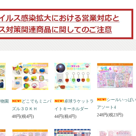
シールいっぱ
動物園
どこでもミニパ
卓球ラケットラ
アソート4
ズル３ＤＫＨ
イトキーホルダー
248円(税23円)
48円(税4円)
44円(税4円)