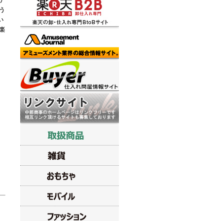
り
う
い
楽