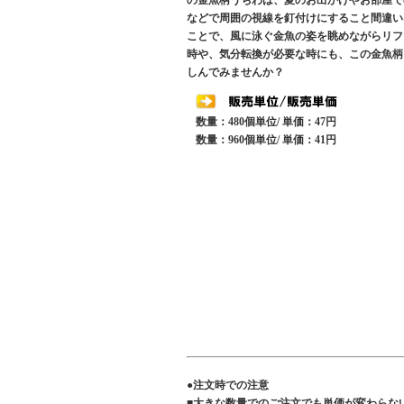
の金魚柄うちわは、夏のお出かけやお部屋で
などで周囲の視線を釘付けにすること間違い
ことで、風に泳ぐ金魚の姿を眺めながらリフ
時や、気分転換が必要な時にも、この金魚柄
しんでみませんか？
数量：480個単位/ 単価：47円
数量：960個単位/ 単価：41円
●注文時での注意
■大きな数量でのご注文でも単価が変わらな