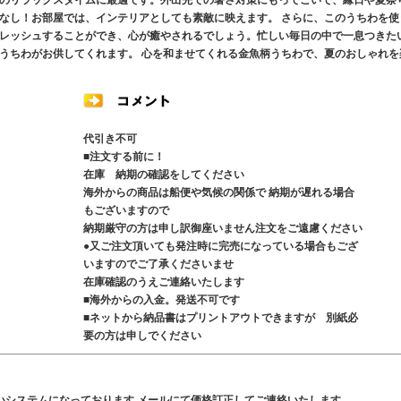
のリラックスタイムに最適です。外出先での暑さ対策にもってこいで、縁日や夏祭
なし！お部屋では、インテリアとしても素敵に映えます。 さらに、このうちわを使
レッシュすることができ、心が癒やされるでしょう。忙しい毎日の中で一息つきた
うちわがお供してくれます。 心を和ませてくれる金魚柄うちわで、夏のおしゃれを
代引き不可
■注文する前に！
在庫 納期の確認をしてください
海外からの商品は船便や気候の関係で 納期が遅れる場合
もございますので
納期厳守の方は申し訳御座いません注文をご遠慮ください
●又ご注文頂いても発注時に完売になっている場合もござ
いますのでご了承くださいませ
在庫確認のうえご連絡いたします
■海外からの入金。発送不可です
■ネットから納品書はプリントアウトできますが 別紙必
要の方は申しでください
いシステムになっております メールにて価格訂正してご連絡いたします