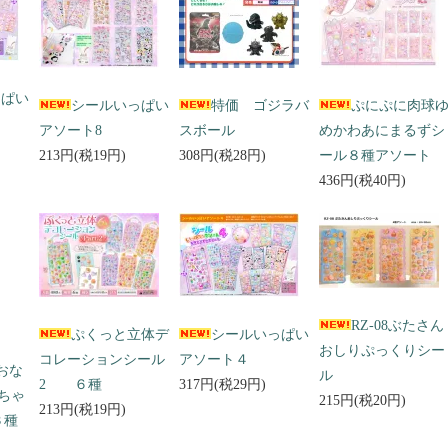
っぱい
シールいっぱい
特価 ゴジラバ
ぷにぷに肉球
アソート8
スボール
めかわあにまるずシ
213円(税19円)
308円(税28円)
ール８種アソート
436円(税40円)
RZ-08ぶたさん
ぷくっと立体デ
シールいっぱい
おしりぷっくりシー
コレーションシール
アソート４
 おな
ル
2 ６種
317円(税29円)
ちゃ
215円(税20円)
213円(税19円)
３種