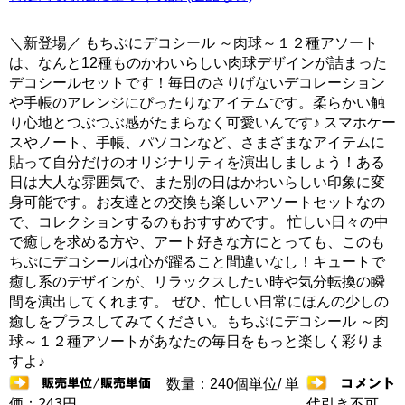
＼新登場／ もちぷにデコシール ～肉球～１２種アソート
は、なんと12種ものかわいらしい肉球デザインが詰まった
デコシールセットです！毎日のさりげないデコレーション
や手帳のアレンジにぴったりなアイテムです。柔らかい触
り心地とつぶつぶ感がたまらなく可愛いんです♪ スマホケー
スやノート、手帳、パソコンなど、さまざまなアイテムに
貼って自分だけのオリジナリティを演出しましょう！ある
日は大人な雰囲気で、また別の日はかわいらしい印象に変
身可能です。お友達との交換も楽しいアソートセットなの
で、コレクションするのもおすすめです。 忙しい日々の中
で癒しを求める方や、アート好きな方にとっても、このも
ちぷにデコシールは心が躍ること間違いなし！キュートで
癒し系のデザインが、リラックスしたい時や気分転換の瞬
間を演出してくれます。 ぜひ、忙しい日常にほんの少しの
癒しをプラスしてみてください。もちぷにデコシール ～肉
球～１２種アソートがあなたの毎日をもっと楽しく彩りま
すよ♪
数量：240個単位/ 単
価：243円
代引き不可