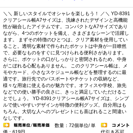
＼＼ 新しいスタイルでオシャレを楽しもう！ ／＼ YD-8391
クリアシール帳A7サイズは、洗練されたデザインと高機能
性が融合したアイテムです。コンパクトなA7サイズであり
ながら、4つのポケットを備え、さまざまなシーンで活躍し
ます。 まずその特徴のひとつは、クリア素材を使用してい
ること。透明な素材で作られたポケットは中身が一目瞭然
で、必要なものをすぐに見つけられる便利さがあります。
さらに、ポケットの口がしっかりと密閉されるため、中身
がこぼれる心配もありません。 このクリアシール帳は、メ
モやカード、小さなスケジュール帳などを整理するのに最
適です。旅行先でのパスポートやチケットの収納など、
様々な用途に使えるのが魅力です。オフィスや学校、旅先
などでの使い勝手の良さに、きっと満足していただけるこ
とでしょう。 YD-8391クリアシール帳A7サイズは、シンプ
ルで使いやすいデザインが特徴の便利グッズ。自分用はも
ちろん、大切な人へのプレゼントにも喜ばれること間違い
なしです。
数量：72個単位/ 単
価：619円
代引き不可