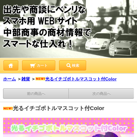
カート
検索
ホーム
＞
雑貨
＞
光るイチゴボトルマスコット付Color
前の商品へ
次の商品へ
光るイチゴボトルマスコット付Color