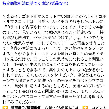
特定商取引法に基づく表記 (返品など)
＼光るイチゴボトルマスコット付Color／ この光るイチゴボ
トルマスコットは、可愛らしいイチゴの形をしたボトルに
LEDライトが内蔵されています。光るイチゴはまるで本物
のようで、見ているだけで癒やされること間違いなし！持
ち運びも便利で、バッグや鍵につけておけば、いつでもあ
なたの元気をサポートしてくれます。 この商品を使うこと
で、普段の生活にちょっとした楽しさと華やかさをプラス
することができます。ストレスや疲れた時にこの光るイチ
ゴを見るだけで、ほっこりした気持ちになれること間違い
なし！勉強や仕事の合間に光るイチゴを眺めてリフレッシ
ュすることもできるので、集中力の向上にもつながるかも
しれません。 あなたのデスクやリビング、車など様々なシ
ーンで活躍すること間違いなしの光るイチゴボトルマスコ
ット。自分用に購入するのはもちろん、友達へのプレゼン
トとしても喜ばれること間違いありません。 ぜひ、光るイ
チゴボトルマスコットで日常に一味違った楽しみを取り入
れてみてください♪
数量：96個単位/ 単