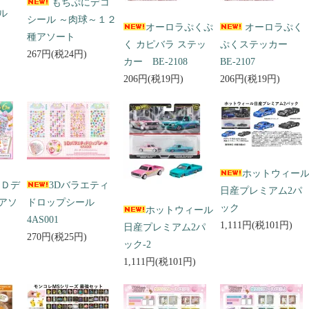
もちぷにデコ
ール
シール ～肉球～１２
オーロラぷくぷ
オーロラぷく
種アソート
く カピバラ ステッ
ぷくステッカー
267円(税24円)
カー BE-2108
BE-2107
206円(税19円)
206円(税19円)
ホットウィー
３Ｄデ
3Dバラエティ
日産プレミアム2パ
アソ
ドロップシール
ック
ホットウィール
4AS001
1,111円(税101円)
日産プレミアム2パ
270円(税25円)
ック-2
1,111円(税101円)