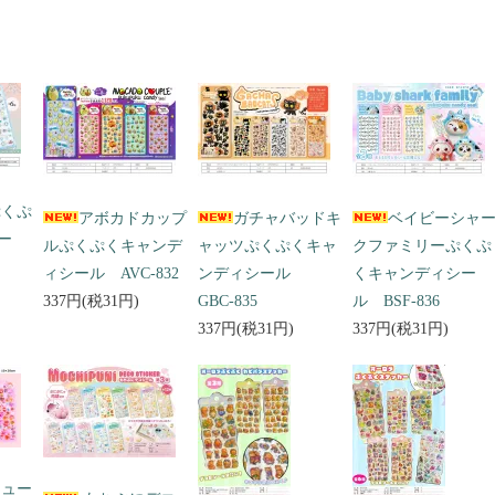
ぷくぷ
アボカドカップ
ガチャバッドキ
ベイビーシャ
ー
ルぷくぷくキャンデ
ャッツぷくぷくキャ
クファミリーぷくぷ
ィシール AVC-832
ンディシール
くキャンディシー
337円(税31円)
GBC-835
ル BSF-836
337円(税31円)
337円(税31円)
キュー