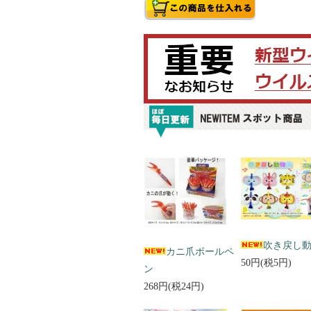
吹き戻し
カニ爪ボールペ
50円(税5円)
ン
268円(税24円)