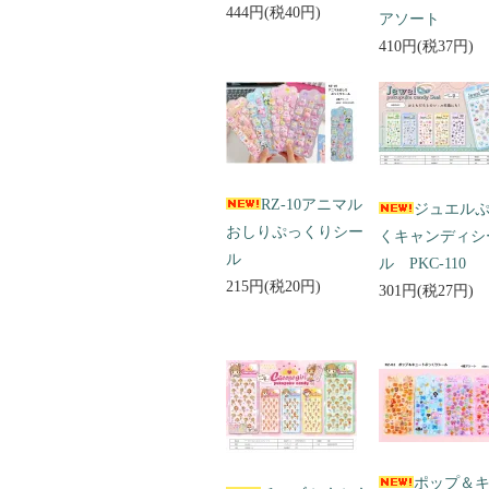
444円(税40円)
アソート
410円(税37円)
RZ-10アニマル
ジュエル
おしりぷっくりシー
くキャンディシ
ル
ル PKC-110
215円(税20円)
301円(税27円)
ポップ＆