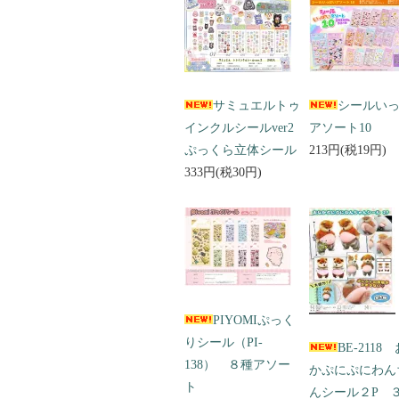
サミュエルトゥ
シールい
インクルシールver2
アソート10
ぷっくら立体シール
213円(税19円)
333円(税30円)
PIYOMIぷっく
りシール（PI-
BE-2118
138） ８種アソー
かぷにぷにわん
ト
んシール２P 