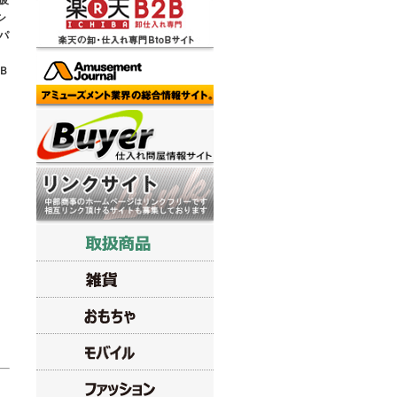
疲
シ
パ
。
Ｂ