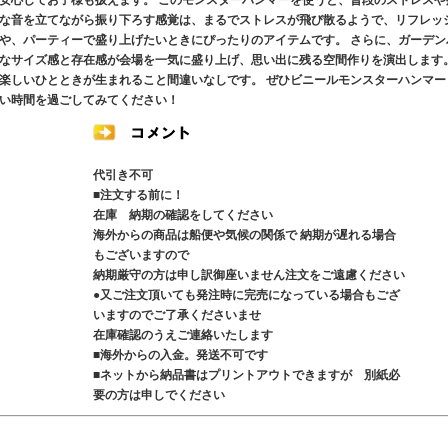
安心してお子様も扱えます。 このモンスターハンマーを使うと、普段のストレスや
な音を立てながら振り下ろす感覚は、まるでストレスが飛び散るようで、リフレッ
や、パーティーで盛り上げたいときにぴったりのアイテムです。 さらに、ガーデン
なサイズ感と存在感が会場を一気に盛り上げ、思い出に残る空間作りを演出します
楽しいひとときが生まれること間違いなしです。 ぜひビニールモンスターハンマー
い時間を過ごしてみてください！
代引き不可
■注文する前に！
在庫 納期の確認をしてください
海外からの商品は船便や気候の関係で 納期が遅れる場合
もございますので
納期厳守の方は申し訳御座いません注文をご遠慮ください
●又ご注文頂いても発注時に完売になっている場合もござ
いますのでご了承くださいませ
在庫確認のうえご連絡いたします
■海外からの入金。発送不可です
■ネットから納品書はプリントアウトできますが 別紙必
要の方は申しでください