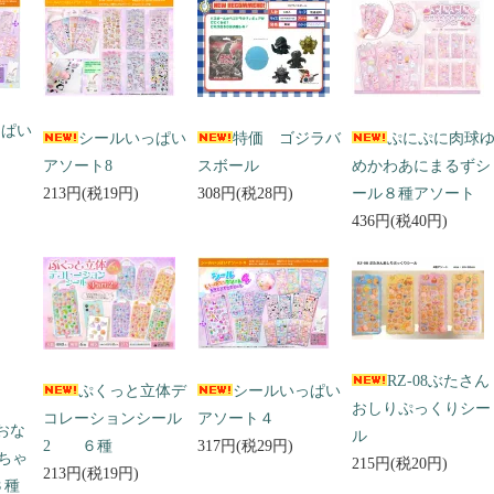
っぱい
シールいっぱい
特価 ゴジラバ
ぷにぷに肉球
アソート8
スボール
めかわあにまるずシ
213円(税19円)
308円(税28円)
ール８種アソート
436円(税40円)
RZ-08ぶたさん
ぷくっと立体デ
シールいっぱい
おしりぷっくりシー
コレーションシール
アソート４
 おな
ル
2 ６種
317円(税29円)
ちゃ
215円(税20円)
213円(税19円)
３種