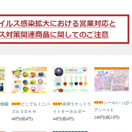
シールいっぱ
動物園
どこでもミニパ
卓球ラケットラ
アソート4
ズル３ＤＫＨ
イトキーホルダー
248円(税23円)
48円(税4円)
44円(税4円)