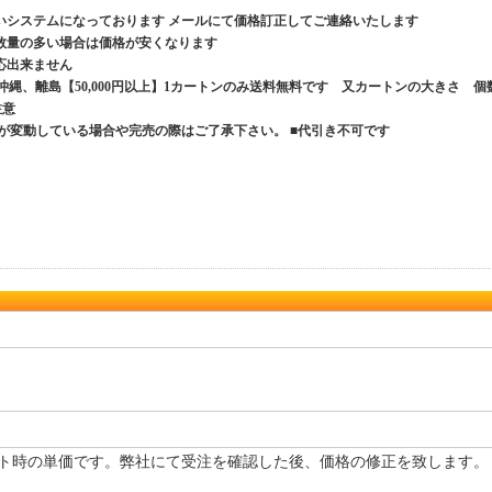
いシステムになっております メールにて価格訂正してご連絡いたします
数量の多い場合は価格が安くなります
応出来ません
、沖縄、離島【50,000円以上】1カートンのみ送料無料です 又カートンの大きさ 個
ご注意
が変動している場合や完売の際はご了承下さい。 ■代引き不可です
ト時の単価です。弊社にて受注を確認した後、価格の修正を致します。