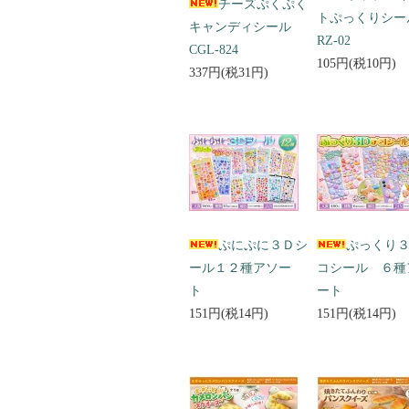
チーズぷくぷく
トぷっくりシ
キャンディシール
RZ-02
CGL-824
105円(税10円)
337円(税31円)
ぷにぷに３Ｄシ
ぷっくり
ール１２種アソー
コシール ６種
ト
ート
151円(税14円)
151円(税14円)