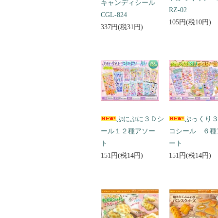
キャンディシール
RZ-02
CGL-824
105円(税10円)
337円(税31円)
ぷにぷに３Ｄシ
ぷっくり
ール１２種アソー
コシール ６種
ト
ート
151円(税14円)
151円(税14円)