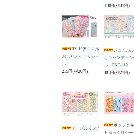
410円(税37円)
RZ-10アニマル
ジュエル
おしりぷっくりシー
くキャンディシ
ル
ル PKC-110
215円(税20円)
301円(税27円)
ポップ＆
チーズぷくぷく
トぷっくりシ