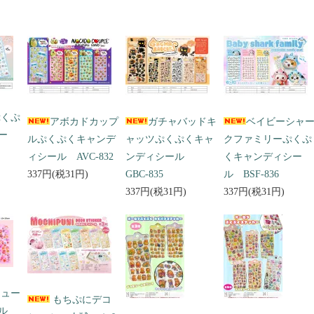
ぷくぷ
アボカドカップ
ガチャバッドキ
ベイビーシャ
ー
ルぷくぷくキャンデ
ャッツぷくぷくキャ
クファミリーぷくぷ
ィシール AVC-832
ンディシール
くキャンディシー
337円(税31円)
GBC-835
ル BSF-836
337円(税31円)
337円(税31円)
キュー
もちぷにデコ
ール