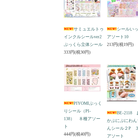
サミュエルトゥ
シールい
インクルシールver2
アソート10
ぷっくら立体シール
213円(税19円)
333円(税30円)
PIYOMIぷっく
りシール（PI-
BE-2118
138） ８種アソー
かぷにぷにわん
ト
んシール２P 
444円(税40円)
アソート