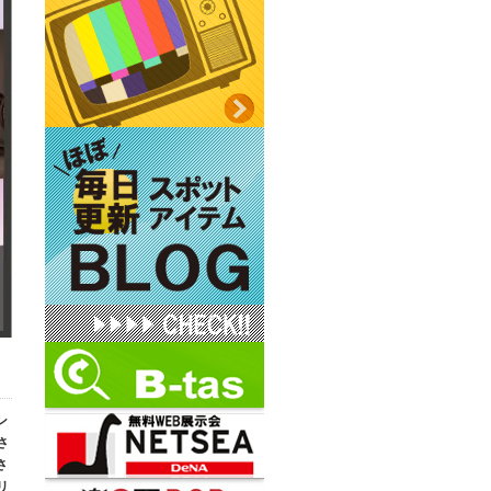
ン
さ
さ
リ