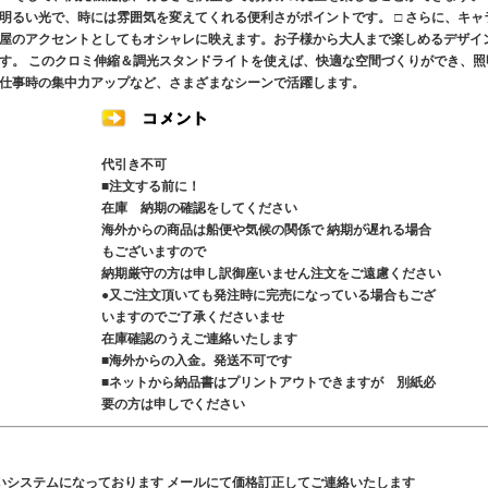
明るい光で、時には雰囲気を変えてくれる便利さがポイントです。 □ さらに、キャ
屋のアクセントとしてもオシャレに映えます。お子様から大人まで楽しめるデザイ
す。 このクロミ伸縮＆調光スタンドライトを使えば、快適な空間づくりができ、照
仕事時の集中力アップなど、さまざまなシーンで活躍します。
代引き不可
■注文する前に！
在庫 納期の確認をしてください
海外からの商品は船便や気候の関係で 納期が遅れる場合
もございますので
納期厳守の方は申し訳御座いません注文をご遠慮ください
●又ご注文頂いても発注時に完売になっている場合もござ
いますのでご了承くださいませ
在庫確認のうえご連絡いたします
■海外からの入金。発送不可です
■ネットから納品書はプリントアウトできますが 別紙必
要の方は申しでください
いシステムになっております メールにて価格訂正してご連絡いたします