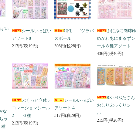
っぱい
シールいっぱい
特価 ゴジラバ
ぷにぷに肉球
アソート8
スボール
めかわあにまるずシ
213円(税19円)
308円(税28円)
ール８種アソート
436円(税40円)
RZ-08ぶたさん
ぷくっと立体デ
シールいっぱい
おしりぷっくりシー
コレーションシール
アソート４
 おな
ル
2 ６種
317円(税29円)
ちゃ
215円(税20円)
213円(税19円)
３種