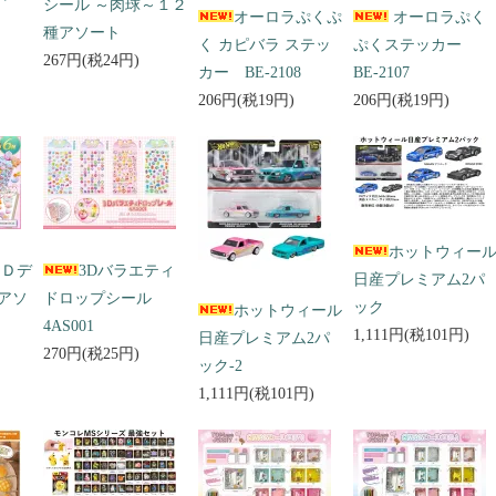
シール ～肉球～１２
オーロラぷくぷ
オーロラぷく
種アソート
く カピバラ ステッ
ぷくステッカー
267円(税24円)
カー BE-2108
BE-2107
206円(税19円)
206円(税19円)
ホットウィー
３Ｄデ
3Dバラエティ
日産プレミアム2パ
アソ
ドロップシール
ック
ホットウィール
4AS001
1,111円(税101円)
日産プレミアム2パ
270円(税25円)
ック-2
1,111円(税101円)