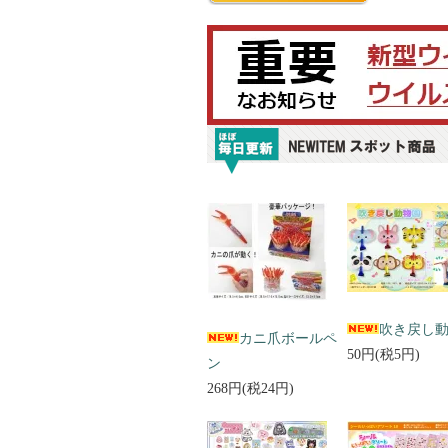
吹き戻し
カニ爪ボールペ
50円(税5円)
ン
268円(税24円)