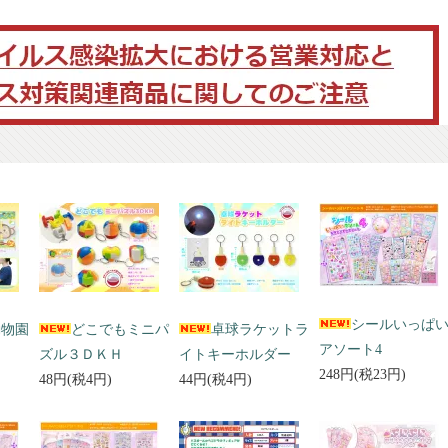
シールいっぱ
動物園
どこでもミニパ
卓球ラケットラ
アソート4
ズル３ＤＫＨ
イトキーホルダー
248円(税23円)
48円(税4円)
44円(税4円)