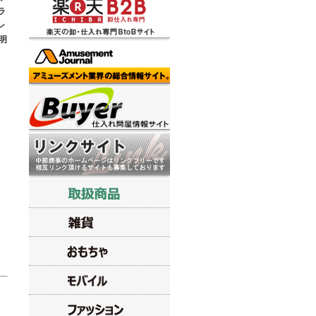
ラ
ン
明