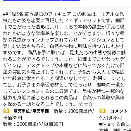
## 商品名 闘う昆虫のフィギュア この商品は、リアルな昆
虫たちの姿を忠実に再現したフィギュアセットです。細部
までこだわった造形により、まるで本物の昆虫が手元に現
れたかのような臨場感を楽しむことができます。様々な種
類の昆虫がラインナップされており、コレクションとして
楽しむのはもちろん、自然や生物に興味を持つ方にもおす
すめです。 商品を手に取れば、昆虫たちの生態や特徴に触
れることができるでしょう。また、細部までこだわったデ
ザインは、デスクトップや本棚などに飾っておくだけで部
屋の雰囲気を格上げしてくれます。子供から大人まで幅広
い年齢層に愛されること間違いなしです。 利用シーンとし
ては、お子さまの学習教材として使ったり、趣味の一環と
してコレクションするのに最適です。昆虫が持つ神秘的な
魅力を身近に感じられるこの商品は、自然への尊敬や興味
を深める一助となることでしょう。 ☆☆☆
数量：1000個単位/
単価35円
代引き不可
数量：2000個単位/ 単価30円
■注文する前に
在庫 納期の