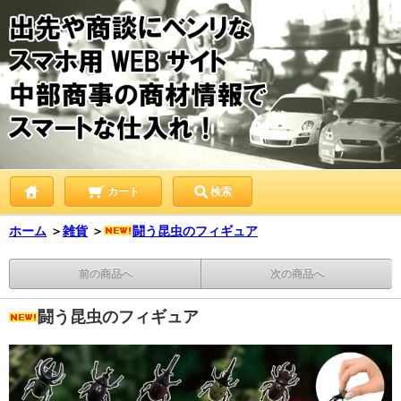
カート
検索
ホーム
＞
雑貨
＞
闘う昆虫のフィギュア
前の商品へ
次の商品へ
闘う昆虫のフィギュア