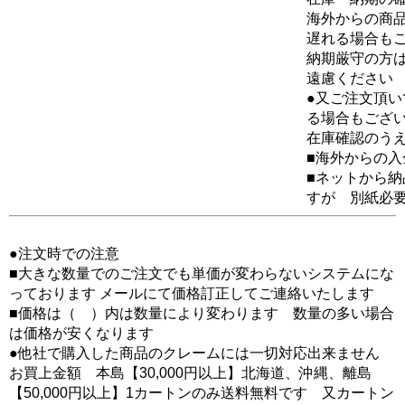
海外からの商品
遅れる場合も
納期厳守の方
遠慮ください
●又ご注文頂
る場合もござ
在庫確認のう
■海外からの
■ネットから
すが 別紙必
●注文時での注意
■大きな数量でのご注文でも単価が変わらないシステムにな
っております メールにて価格訂正してご連絡いたします
■価格は（ ）内は数量により変わります 数量の多い場合
は価格が安くなります
●他社で購入した商品のクレームには一切対応出来ません
お買上金額 本島【30,000円以上】北海道、沖縄、離島
【50,000円以上】1カートンのみ送料無料です 又カートン