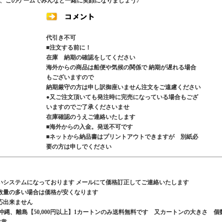
、このゲームでみんなと一緒に笑顔になりましょう♪
代引き不可
■注文する前に！
在庫 納期の確認をしてください
海外からの商品は船便や気候の関係で 納期が遅れる場合
もございますので
納期厳守の方は申し訳御座いません注文をご遠慮ください
●又ご注文頂いても発注時に完売になっている場合もござ
いますのでご了承くださいませ
在庫確認のうえご連絡いたします
■海外からの入金。発送不可です
■ネットから納品書はプリントアウトできますが 別紙必
要の方は申しでください
いシステムになっております メールにて価格訂正してご連絡いたします
数量の多い場合は価格が安くなります
応出来ません
、沖縄、離島【50,000円以上】1カートンのみ送料無料です 又カートンの大きさ 個