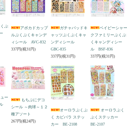
ぷくぷ
アボカドカップ
ガチャバッドキ
ベイビーシャ
ー
ルぷくぷくキャンデ
ャッツぷくぷくキャ
クファミリーぷくぷ
ィシール AVC-832
ンディシール
くキャンディシー
337円(税31円)
GBC-835
ル BSF-836
337円(税31円)
337円(税31円)
キュー
もちぷにデコ
ール
シール ～肉球～１２
オーロラぷくぷ
オーロラぷく
種アソート
く カピバラ ステッ
ぷくステッカー
267円(税24円)
カー BE-2108
BE-2107