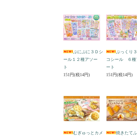
ぷにぷに３Ｄシ
ぷっくり
ール１２種アソー
コシール ６種
ト
ート
151円(税14円)
151円(税14円)
むぎゅっとカメ
焼きたて