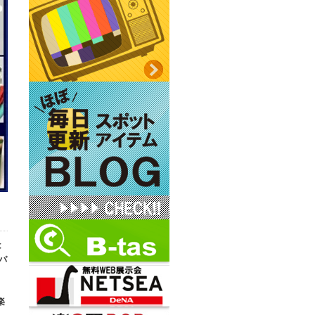
は
パ
。
楽