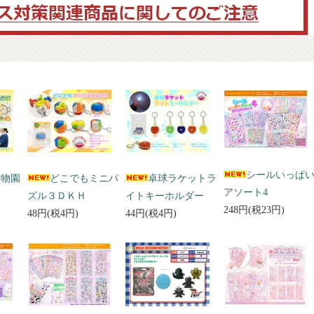
シールいっぱ
動物園
どこでもミニパ
卓球ラケットラ
アソート4
ズル３ＤＫＨ
イトキーホルダー
248円(税23円)
48円(税4円)
44円(税4円)