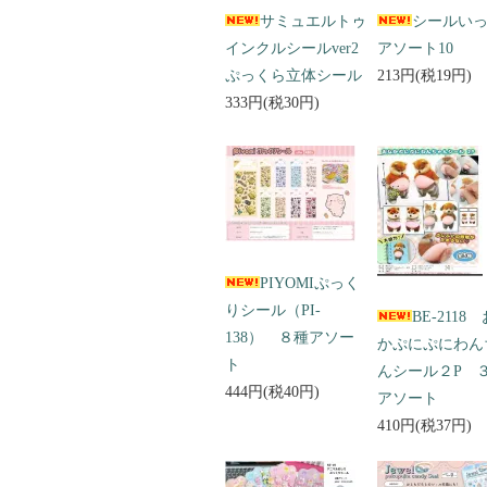
サミュエルトゥ
シールい
インクルシールver2
アソート10
ぷっくら立体シール
213円(税19円)
333円(税30円)
PIYOMIぷっく
りシール（PI-
BE-2118
138） ８種アソー
かぷにぷにわん
ト
んシール２P 
444円(税40円)
アソート
410円(税37円)