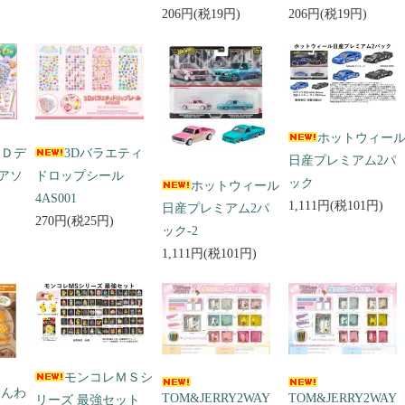
206円(税19円)
206円(税19円)
ホットウィー
３Ｄデ
3Dバラエティ
日産プレミアム2パ
アソ
ドロップシール
ック
ホットウィール
4AS001
1,111円(税101円)
日産プレミアム2パ
270円(税25円)
ック-2
1,111円(税101円)
モンコレＭＳシ
ふんわ
TOM&JERRY2WAY
TOM&JERRY2WAY
リーズ 最強セット