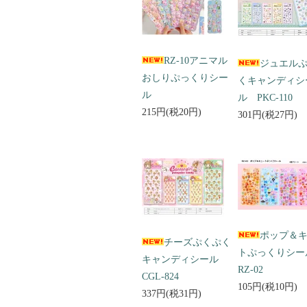
RZ-10アニマル
ジュエル
おしりぷっくりシー
くキャンディシ
ル
ル PKC-110
215円(税20円)
301円(税27円)
ポップ＆
チーズぷくぷく
トぷっくりシ
キャンディシール
RZ-02
CGL-824
105円(税10円)
337円(税31円)