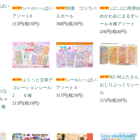
っぱい
シールいっぱい
特価 ゴジラバ
ぷにぷに肉球
アソート8
スボール
めかわあにまるずシ
213円(税19円)
308円(税28円)
ール８種アソート
436円(税40円)
RZ-08ぶたさん
ぷくっと立体デ
シールいっぱい
おしりぷっくりシー
コレーションシール
アソート４
 おな
ル
2 ６種
317円(税29円)
ちゃ
215円(税20円)
213円(税19円)
３種