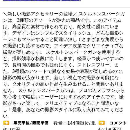
＼新しい撮影アクセサリーの登場／ スケルトンスパークガ
ンは、3種類のアソートが魅力の商品です。このアイテム
は、高品質な素材で作られており、耐久性に優れていま
す。デザインはシンプルでスタイリッシュ、どんな撮影シ
ーンにもマッチすること間違い無し！さまざまな角度から
の撮影に対応するので、アイデア次第でクリエイティブな
撮影が楽しめます。 スケルトンスパークガンを使用する
と、撮影効率が格段に向上します。軽量かつ使いやすいの
で、長時間の撮影でも疲れにくく、ストレスフリー。ま
た、3種類のアソートで異なる効果や表現が楽しめるので、
撮影の幅が広がります。新しい視点での撮影が可能にな
り、クオリティの高い作品を生み出せること間違いありま
せん。 スケルトンスパークガンは、プロのカメラマンから
初心者まで幅広いユーザーにおすすめのアイテムです。撮
影がもっと楽しく、クリエイティブになること間違いな
し！是非、あなたの撮影スタイルに取り入れてみてくださ
い。
数量：144個単位/ 単
価100円
代引き不可