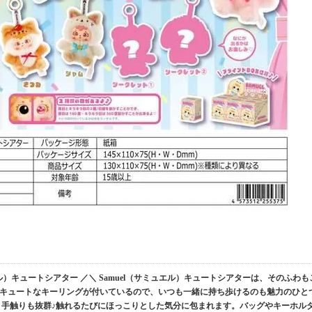
エル）キュートシアター ／＼ Samuel（サミュエル）キュートシアターは、そのふわも
キュートなキーリングが付いているので、いつも一緒に持ち歩けるのも魅力のひと
、手触りも抜群♪触れるたびにほっこりとした気分に包まれます。バッグやキーホル