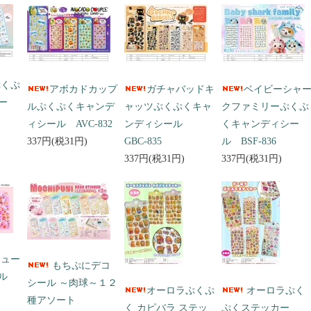
ぷくぷ
アボカドカップ
ガチャバッドキ
ベイビーシャ
ー
ルぷくぷくキャンデ
ャッツぷくぷくキャ
クファミリーぷくぷ
ィシール AVC-832
ンディシール
くキャンディシー
337円(税31円)
GBC-835
ル BSF-836
337円(税31円)
337円(税31円)
キュー
もちぷにデコ
ール
シール ～肉球～１２
オーロラぷくぷ
オーロラぷく
種アソート
く カピバラ ステッ
ぷくステッカー