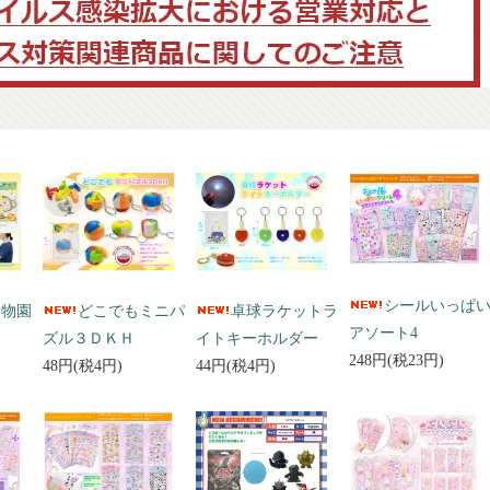
シールいっぱ
動物園
どこでもミニパ
卓球ラケットラ
アソート4
ズル３ＤＫＨ
イトキーホルダー
248円(税23円)
48円(税4円)
44円(税4円)