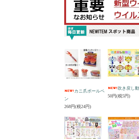
吹き戻し
カニ爪ボールペ
50円(税5円)
ン
268円(税24円)