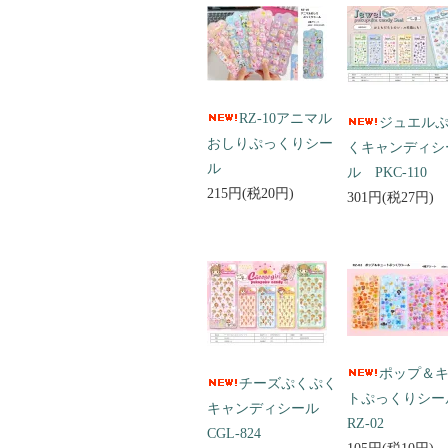
RZ-10アニマル
ジュエル
おしりぷっくりシー
くキャンディシ
ル
ル PKC-110
215円(税20円)
301円(税27円)
ポップ＆
チーズぷくぷく
トぷっくりシ
キャンディシール
RZ-02
CGL-824