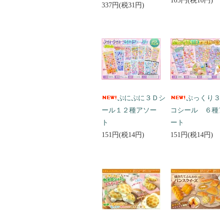
105円(税10円)
337円(税31円)
ぷにぷに３Ｄシ
ぷっくり
ール１２種アソー
コシール ６種
ト
ート
151円(税14円)
151円(税14円)