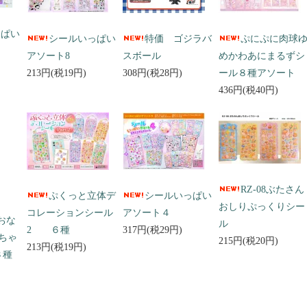
っぱい
シールいっぱい
特価 ゴジラバ
ぷにぷに肉球
アソート8
スボール
めかわあにまるずシ
213円(税19円)
308円(税28円)
ール８種アソート
436円(税40円)
RZ-08ぶたさん
ぷくっと立体デ
シールいっぱい
おしりぷっくりシー
コレーションシール
アソート４
 おな
ル
2 ６種
317円(税29円)
ちゃ
215円(税20円)
213円(税19円)
３種