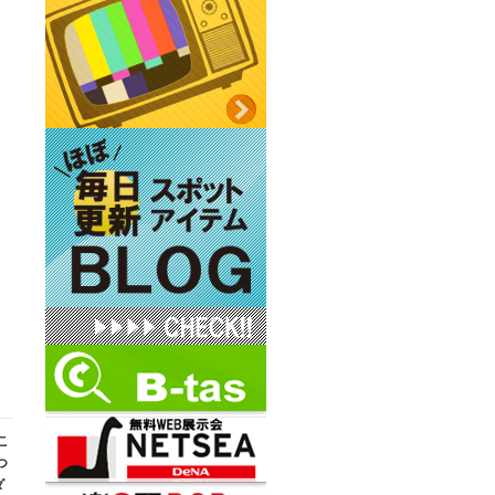
こ
つ
ダ