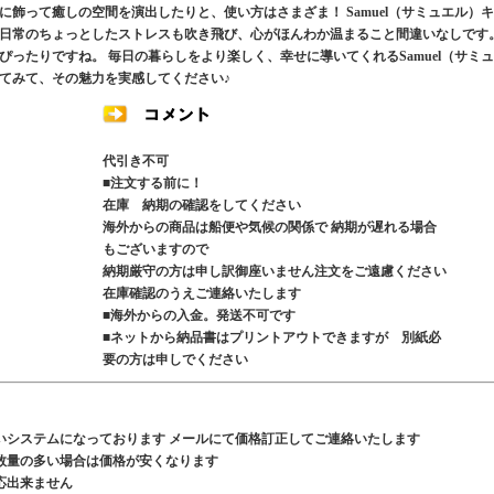
飾って癒しの空間を演出したりと、使い方はさまざま！ Samuel（サミュエル）キ
日常のちょっとしたストレスも吹き飛び、心がほんわか温まること間違いなしです
ったりですね。 毎日の暮らしをより楽しく、幸せに導いてくれるSamuel（サミュ
てみて、その魅力を実感してください♪
代引き不可
■注文する前に！
在庫 納期の確認をしてください
海外からの商品は船便や気候の関係で 納期が遅れる場合
もございますので
納期厳守の方は申し訳御座いません注文をご遠慮ください
在庫確認のうえご連絡いたします
■海外からの入金。発送不可です
■ネットから納品書はプリントアウトできますが 別紙必
要の方は申しでください
いシステムになっております メールにて価格訂正してご連絡いたします
数量の多い場合は価格が安くなります
応出来ません