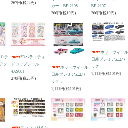
267円(税24円)
カー BE-2108
BE-2107
206円(税19円)
206円(税19円)
ホットウィー
３Ｄデ
3Dバラエティ
日産プレミアム2パ
アソ
ドロップシール
ック
ホットウィール
4AS001
1,111円(税101円)
日産プレミアム2パ
270円(税25円)
ック-2
1,111円(税101円)
モンコレＭＳシ