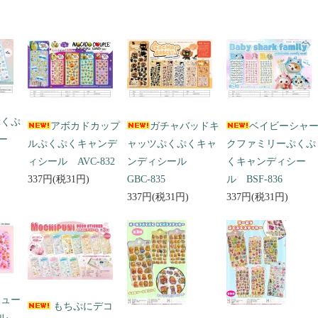
ぷくぷ
アボカドカップ
ガチャバッドキ
ベイビーシャ
ー
ルぷくぷくキャンデ
ャッツぷくぷくキャ
クファミリーぷくぷ
ィシール AVC-832
ンディシール
くキャンディシー
337円(税31円)
GBC-835
ル BSF-836
337円(税31円)
337円(税31円)
キュー
もちぷにデコ
ール