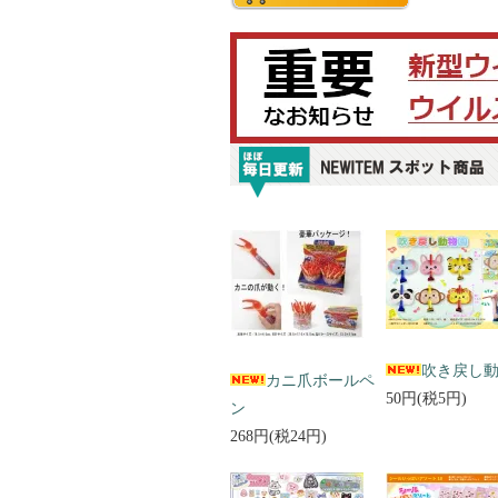
吹き戻し
カニ爪ボールペ
50円(税5円)
ン
268円(税24円)