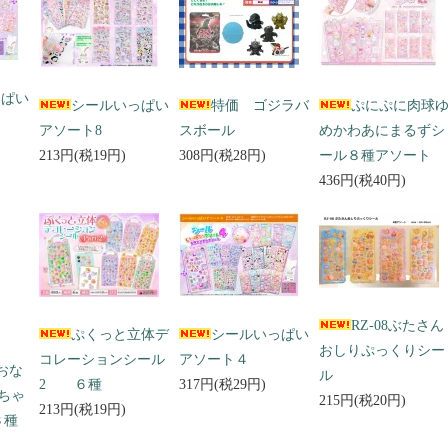
っぱい
シールいっぱい
特価 ゴジラバ
ぷにぷに肉球
アソート8
スボール
めかわあにまるずシ
213円(税19円)
308円(税28円)
ール８種アソート
436円(税40円)
RZ-08ぶたさん
ぷくっと立体デ
シールいっぱい
おしりぷっくりシー
コレーションシール
アソート４
 おな
ル
2 ６種
317円(税29円)
ちゃ
215円(税20円)
213円(税19円)
３種