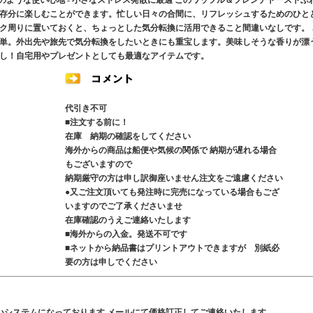
ムのような使い心地 - 小さなストレス発散に最適 このワッフル＆フレンチトーストふ
存分に楽しむことができます。忙しい日々の合間に、リフレッシュするためのひと
ク周りに置いておくと、ちょっとした気分転換に活用できること間違いなしです。 
単。外出先や旅先で気分転換をしたいときにも重宝します。美味しそうな香りが漂
し！自宅用やプレゼントとしても最適なアイテムです。
代引き不可
■注文する前に！
在庫 納期の確認をしてください
海外からの商品は船便や気候の関係で 納期が遅れる場合
もございますので
納期厳守の方は申し訳御座いません注文をご遠慮ください
●又ご注文頂いても発注時に完売になっている場合もござ
いますのでご了承くださいませ
在庫確認のうえご連絡いたします
■海外からの入金。発送不可です
■ネットから納品書はプリントアウトできますが 別紙必
要の方は申しでください
いシステムになっております メールにて価格訂正してご連絡いたします