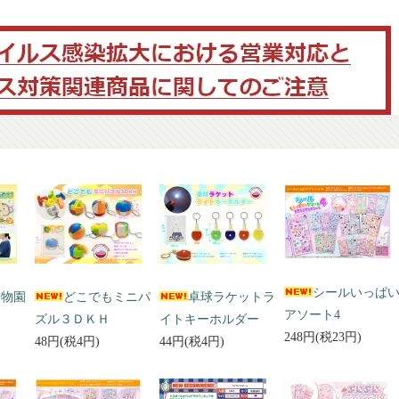
シールいっぱ
動物園
どこでもミニパ
卓球ラケットラ
アソート4
ズル３ＤＫＨ
イトキーホルダー
248円(税23円)
48円(税4円)
44円(税4円)