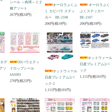
シール ～肉球～１２
オーロラぷくぷ
オーロラぷく
種アソート
く カピバラ ステッ
ぷくステッカー
267円(税24円)
カー BE-2108
BE-2107
206円(税19円)
206円(税19円)
ホットウィー
３Ｄデ
3Dバラエティ
日産プレミアム2パ
アソ
ドロップシール
ック
ホットウィール
4AS001
1,111円(税101円)
日産プレミアム2パ
270円(税25円)
ック-2
1,111円(税101円)