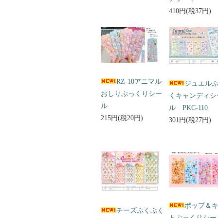
410円(税37円)
RZ-10アニマル
ジュエル
おしりぷっくりシー
くキャンディシ
ル
ル PKC-110
215円(税20円)
301円(税27円)
ポップ＆
チーズぷくぷく
トぷっくりシ