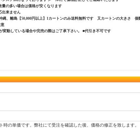
数量の多い場合は価格が安くなります
応出来ません
、沖縄、離島【50,000円以上】1カートンのみ送料無料です 又カートンの大きさ 個
ご注意
が変動している場合や完売の際はご了承下さい。 ■代引き不可です
ト時の単価です。弊社にて受注を確認した後、価格の修正を致します。