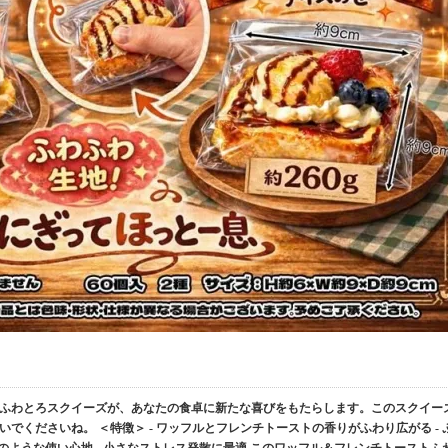
ストふわとろスクイーズが、あなたの食卓に新たな喜びをもたらします。このスクイー
でくださいね。 ＜特徴＞ - ワッフルとフレンチトーストの香りがふわり広がる - 