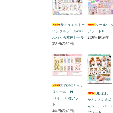
サミュエルトゥ
シールい
インクルシールver2
アソート10
ぷっくら立体シール
213円(税19円)
333円(税30円)
PIYOMIぷっく
りシール（PI-
BE-2118
138） ８種アソー
かぷにぷにわん
ト
んシール２P 
444円(税40円)
アソート