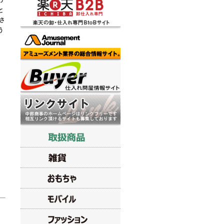
わ
と
さ
う