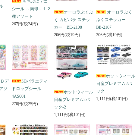
もちぷにデコ
ール
シール ～肉球～１２
オーロラぷくぷ
オーロラぷく
種アソート
く カピバラ ステッ
ぷくステッカー
267円(税24円)
カー BE-2108
BE-2107
206円(税19円)
206円(税19円)
ホットウィー
３Ｄデ
3Dバラエティ
日産プレミアム2パ
アソ
ドロップシール
ック
ホットウィール
4AS001
1,111円(税101円)
日産プレミアム2パ
270円(税25円)
ック-2
1,111円(税101円)