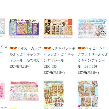
ぷくぷ
アボカドカップ
ガチャバッドキ
ベイビーシャ
ー
ルぷくぷくキャンデ
ャッツぷくぷくキャ
クファミリーぷくぷ
ィシール AVC-832
ンディシール
くキャンディシー
337円(税31円)
GBC-835
ル BSF-836
337円(税31円)
337円(税31円)
キュー