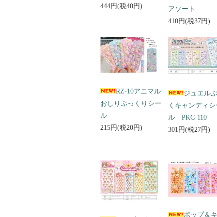
444円(税40円)
アソート
410円(税37円)
RZ-10アニマル
ジュエル
おしりぷっくりシー
くキャンディシ
ル
ル PKC-110
215円(税20円)
301円(税27円)
ポップ＆