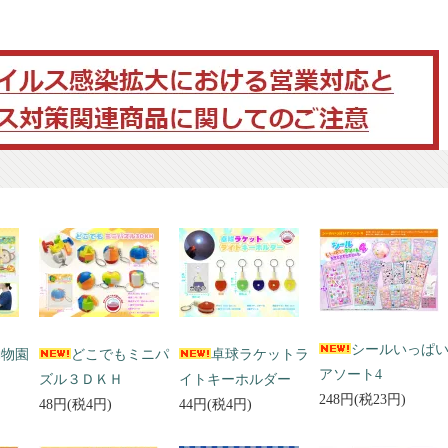
シールいっぱ
動物園
どこでもミニパ
卓球ラケットラ
アソート4
ズル３ＤＫＨ
イトキーホルダー
248円(税23円)
48円(税4円)
44円(税4円)