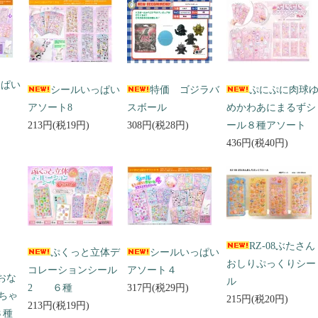
っぱい
シールいっぱい
特価 ゴジラバ
ぷにぷに肉球
アソート8
スボール
めかわあにまるずシ
213円(税19円)
308円(税28円)
ール８種アソート
436円(税40円)
RZ-08ぶたさん
ぷくっと立体デ
シールいっぱい
おしりぷっくりシー
コレーションシール
アソート４
 おな
ル
2 ６種
317円(税29円)
ちゃ
215円(税20円)
213円(税19円)
３種