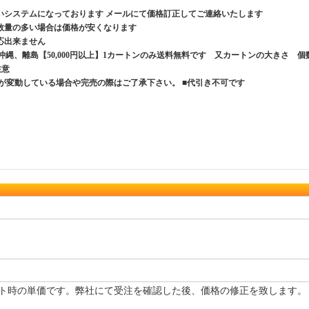
いシステムになっております メールにて価格訂正してご連絡いたします
数量の多い場合は価格が安くなります
応出来ません
、沖縄、離島【50,000円以上】1カートンのみ送料無料です 又カートンの大きさ 個
ご注意
が変動している場合や完売の際はご了承下さい。 ■代引き不可です
ト時の単価です。弊社にて受注を確認した後、価格の修正を致します。