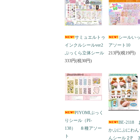
サミュエルトゥ
シールい
インクルシールver2
アソート10
ぷっくら立体シール
213円(税19円)
333円(税30円)
PIYOMIぷっく
りシール（PI-
BE-2118
138） ８種アソー
かぷにぷにわん
ト
んシール２P 