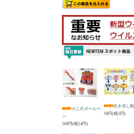
吹き戻し
カニ爪ボールペ
50円(税5円)
ン
268円(税24円)