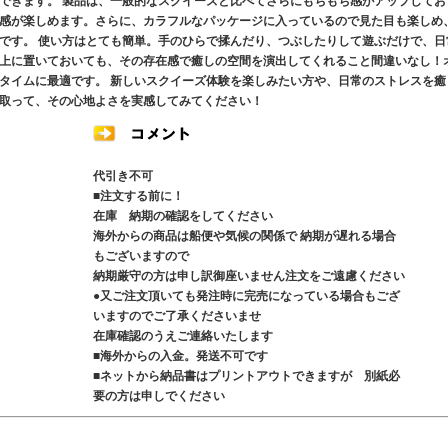
できます。 製品は、一般的なスクイーズと比べてさらにもちもち感がアップしてお
感が楽しめます。さらに、カラフルなパッケージに入っているので見た目も楽しめ
です。 使い方はとても簡単。手のひらで揉んだり、つぶしたりして遊ぶだけで、日
上に置いておいても、その存在感で癒しの空間を演出してくれること間違いなし！
タイムに最適です。 新しいスクイーズ体験を楽しみたい方や、日常のストレスを癒
取って、その心地よさを実感してみてください！
代引き不可
■注文する前に！
在庫 納期の確認をしてください
海外からの商品は船便や気候の関係で 納期が遅れる場合
もございますので
納期厳守の方は申し訳御座いません注文をご遠慮ください
●又ご注文頂いても発注時に完売になっている場合もござ
いますのでご了承くださいませ
在庫確認のうえご連絡いたします
■海外からの入金。発送不可です
■ネットから納品書はプリントアウトできますが 別紙必
要の方は申しでください