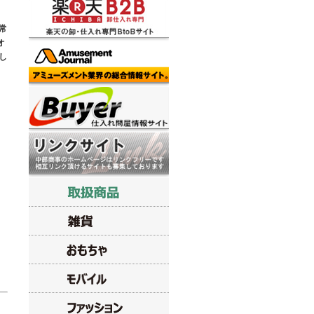
、
常
オ
し