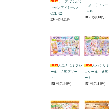
チーズぷくぷく
トぷっくりシ
キャンディシール
RZ-02
CGL-824
105円(税10円)
337円(税31円)
ぷにぷに３Ｄシ
ぷっくり
ール１２種アソー
コシール ６種
ト
ート
151円(税14円)
151円(税14円)