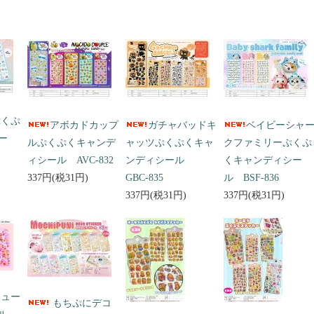
ぷくぷ
アボカドカップ
ガチャバッドキ
ベイビーシャ
ー
ルぷくぷくキャンデ
ャッツぷくぷくキャ
クファミリーぷくぷ
ィシール AVC-832
ンディシール
くキャンディシー
337円(税31円)
GBC-835
ル BSF-836
337円(税31円)
337円(税31円)
キュー
もちぷにデコ