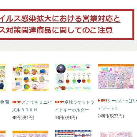
シールいっぱ
動物園
どこでもミニパ
卓球ラケットラ
アソート4
ズル３ＤＫＨ
イトキーホルダー
248円(税23円)
48円(税4円)
44円(税4円)