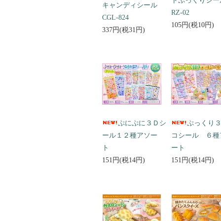
トぷっくりシ
キャンディシール
RZ-02
CGL-824
105円(税10円)
337円(税31円)
ぷにぷに３Ｄシ
ぷっくり
ール１２種アソー
コシール ６種
ト
ート
151円(税14円)
151円(税14円)