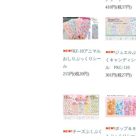
410円(税37円)
RZ-10アニマル
ジュエル
おしりぷっくりシー
くキャンディシ
ル
ル PKC-110
215円(税20円)
301円(税27円)
ポップ＆
チーズぷくぷく