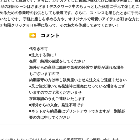
テムとして最適です。さらに、カチカチとした質感が触るたびに指先を刺激し、疲
商品の利用シーンはさまざま！デスクワーク中のちょっとした休憩に手元で楽しむこ
めるための作業時のお供としても最適です。さらに、ストレスを感じたときに手元
いなしです。 手軽に癒しを求める方や、オリジナルで可愛いアイテムが好きな方に
チ無限クリックＫＨを手に取って、その魅力を体感してみてください！
代引き不可
■注文する前に！
在庫 納期の確認をしてください
海外からの商品は船便や気候の関係で 納期が遅れる場合
もございますので
納期厳守の方は申し訳御座いません注文をご遠慮ください
●又ご注文頂いても発注時に完売になっている場合もござ
いますのでご了承くださいませ
在庫確認のうえご連絡いたします
■海外からの入金。発送不可です
■ネットから納品書はプリントアウトできますが 別紙必
要の方は申しでください