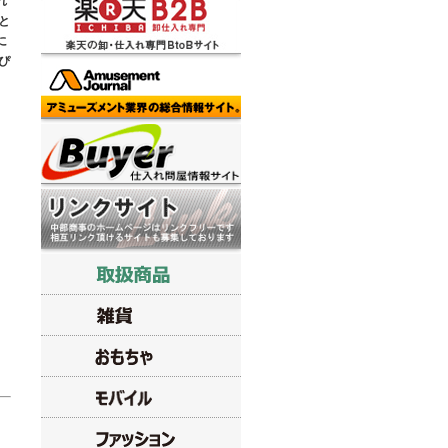
れ
と
に
ぴ