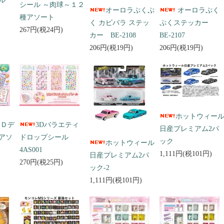
ール
シール ～肉球～１２
オーロラぷくぷ
オーロラぷく
種アソート
く カピバラ ステッ
ぷくステッカー
267円(税24円)
カー BE-2108
BE-2107
206円(税19円)
206円(税19円)
ホットウィー
３Ｄデ
3Dバラエティ
日産プレミアム2パ
アソ
ドロップシール
ック
ホットウィール
4AS001
1,111円(税101円)
日産プレミアム2パ
270円(税25円)
ック-2
1,111円(税101円)