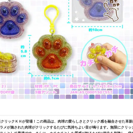
限クリックＫＨが登場！この商品は、肉球の愛らしさとクリック感を融合させた革新
ラメが施された肉球がクリックするたびに気持ちよい音が鳴ります。無限にクリッ