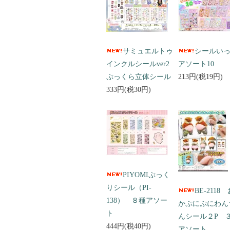
サミュエルトゥ
シールい
インクルシールver2
アソート10
ぷっくら立体シール
213円(税19円)
333円(税30円)
PIYOMIぷっく
りシール（PI-
BE-2118
138） ８種アソー
かぷにぷにわん
ト
んシール２P 
444円(税40円)
アソート