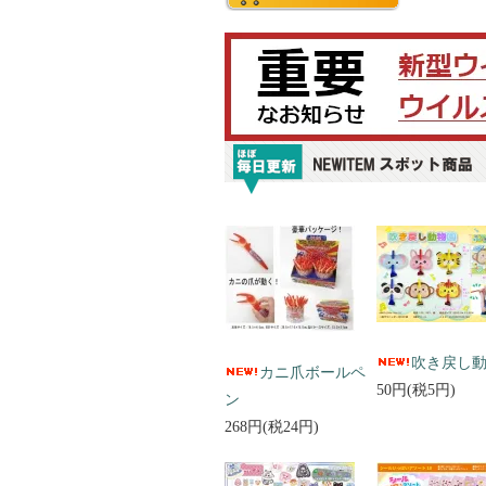
吹き戻し
カニ爪ボールペ
50円(税5円)
ン
268円(税24円)