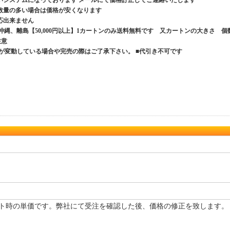
いシステムになっております メールにて価格訂正してご連絡いたします
数量の多い場合は価格が安くなります
応出来ません
、沖縄、離島【50,000円以上】1カートンのみ送料無料です 又カートンの大きさ 個
ご注意
が変動している場合や完売の際はご了承下さい。 ■代引き不可です
ト時の単価です。弊社にて受注を確認した後、価格の修正を致します。