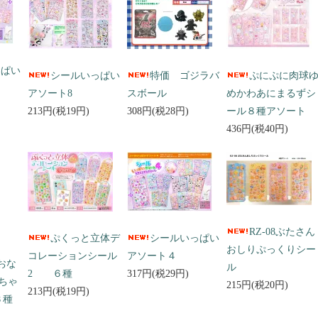
っぱい
シールいっぱい
特価 ゴジラバ
ぷにぷに肉球
アソート8
スボール
めかわあにまるずシ
213円(税19円)
308円(税28円)
ール８種アソート
436円(税40円)
RZ-08ぶたさん
ぷくっと立体デ
シールいっぱい
おしりぷっくりシー
コレーションシール
アソート４
 おな
ル
2 ６種
317円(税29円)
ちゃ
215円(税20円)
213円(税19円)
３種