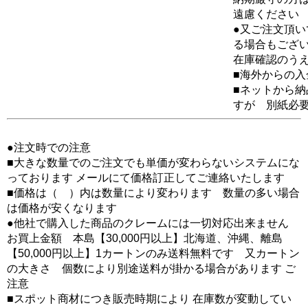
遠慮ください
●又ご注文頂
る場合もござ
在庫確認のう
■海外からの
■ネットから
すが 別紙必
●注文時での注意
■大きな数量でのご注文でも単価が変わらないシステムにな
っております メールにて価格訂正してご連絡いたします
■価格は（ ）内は数量により変わります 数量の多い場合
は価格が安くなります
●他社で購入した商品のクレームには一切対応出来ません
お買上金額 本島【30,000円以上】北海道、沖縄、離島
【50,000円以上】1カートンのみ送料無料です 又カートン
の大きさ 個数により別途送料が掛かる場合があります ご
注意
■スポット商材につき販売時期により 在庫数が変動してい