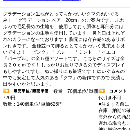
グラデーション生地がとってもかわいいクマのぬいぐる
み！ 「グラデーション ベア 20cm」のご案内です。 ふわ
ふわで毛足長めの生地を、使用しており胴体と耳部分には
グラデーションの生地を使用しています。 鼻と口はそれぞ
れのカラーになっております！ 胸元には存在感のあるリボ
ン付きです。 全種並べて飾るととてもかわいく見栄えも良
いですよ！ 「ピンク」「ブルー」「ミント」「イエロー」
「パープル」の全５種アソートです。 こちらのサイズは全
長２０ｃｍです！ しっかりお座りできるのでディスプレイ
もしやすいですし、ぬい撮りにも最適です！ ぬいぐるみの
中でも安定して人気のある「クマ」の新作ですので 実績も
出やすいかと思います。
数量：70個単位/ 単価
720円
代引き不可
数量：140個単位/ 単価626円
■注文する前に
在庫 納期の
海外からの商品
遅れる場合も
納期厳守の方