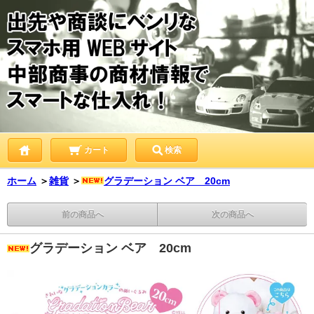
カート
検索
ホーム
＞
雑貨
＞
グラデーション ベア 20cm
前の商品へ
次の商品へ
グラデーション ベア 20cm